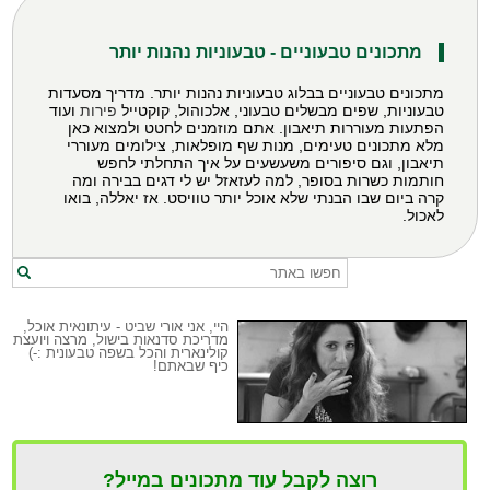
מתכונים טבעוניים - טבעוניות נהנות יותר
מתכונים טבעוניים בבלוג טבעוניות נהנות יותר. מדריך מסעדות
טבעוניות, שפים מבשלים טבעוני, אלכוהול, קוקטייל
פירות
ועוד
הפתעות מעוררות תיאבון. אתם מוזמנים לחטט ולמצוא כאן
מלא
מתכונים
טעימים, מנות שף מופלאות, צילומים מעוררי
תיאבון, וגם סיפורים משעשעים על איך התחלתי לחפש
חותמות כשרות בסופר, למה לעזאזל יש לי דגים בבירה ומה
קרה ביום שבו הבנתי שלא אוכל יותר טוויסט. אז יאללה, בואו
לאכול.
היי, אני אורי שביט - עיתונאית אוכל,
מדריכת סדנאות בישול, מרצה ויועצת
קולינארית והכל בשפה טבעונית :-)
כיף שבאתם!
רוצה לקבל עוד מתכונים במייל?