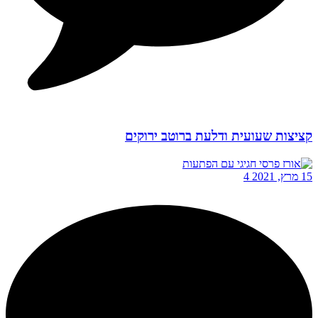
קציצות שעועית ודלעת ברוטב ירוקים
15 מרץ, 2021
4