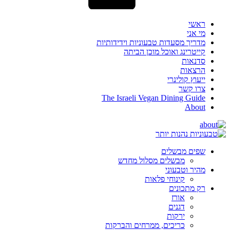
ראשי
מי אני
מדריך מסעדות טבעוניות וידידותיות
קייטרינג ואוכל מוכן הביתה
סדנאות
הרצאות
ייעוץ קולינרי
צרו קשר
The Israeli Vegan Dining Guide
About
שפים מבשלים
מבשלים מסלול מחדש
מהיר וטבעוני
קינוחי פלאות
רק מתכונים
אורז
דגנים
ירקות
כריכים, ממרחים והברקות