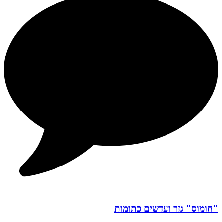
"חומוס" גזר ועדשים כתומות