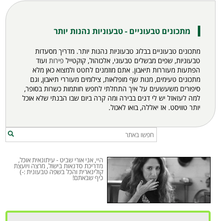
מתכונים טבעוניים - טבעוניות נהנות יותר
מתכונים טבעוניים בבלוג טבעוניות נהנות יותר. מדריך מסעדות
טבעוניות, שפים מבשלים טבעוני, אלכוהול, קוקטייל
פירות
ועוד
הפתעות מעוררות תיאבון. אתם מוזמנים לחטט ולמצוא כאן מלא
מתכונים
טעימים, מנות שף מופלאות, צילומים מעוררי תיאבון, וגם
סיפורים משעשעים על איך התחלתי לחפש חותמות כשרות בסופר,
למה לעזאזל יש לי דגים בבירה ומה קרה ביום שבו הבנתי שלא אוכל
יותר טוויסט. אז יאללה, בואו לאכול.
היי, אני אורי שביט - עיתונאית אוכל,
מדריכת סדנאות בישול, מרצה ויועצת
קולינארית והכל בשפה טבעונית :-)
כיף שבאתם!