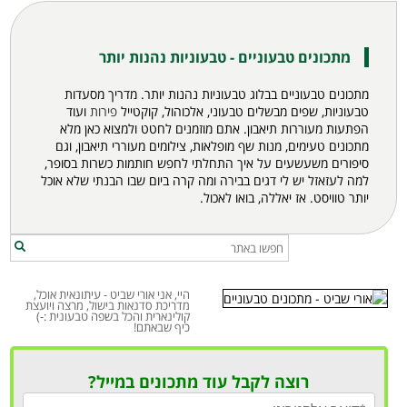
מתכונים טבעוניים - טבעוניות נהנות יותר
מתכונים טבעוניים בבלוג טבעוניות נהנות יותר. מדריך מסעדות
טבעוניות, שפים מבשלים טבעוני, אלכוהול, קוקטייל
פירות
ועוד
הפתעות מעוררות תיאבון. אתם מוזמנים לחטט ולמצוא כאן מלא
מתכונים
טעימים, מנות שף מופלאות, צילומים מעוררי תיאבון, וגם
סיפורים משעשעים על איך התחלתי לחפש חותמות כשרות בסופר,
למה לעזאזל יש לי דגים בבירה ומה קרה ביום שבו הבנתי שלא אוכל
יותר טוויסט. אז יאללה, בואו לאכול.
היי, אני אורי שביט - עיתונאית אוכל,
מדריכת סדנאות בישול, מרצה ויועצת
קולינארית והכל בשפה טבעונית :-)
כיף שבאתם!
רוצה לקבל עוד מתכונים במייל?