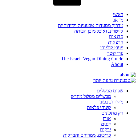
ראשי
מי אני
מדריך מסעדות טבעוניות וידידותיות
קייטרינג ואוכל מוכן הביתה
סדנאות
הרצאות
ייעוץ קולינרי
צרו קשר
The Israeli Vegan Dining Guide
About
שפים מבשלים
מבשלים מסלול מחדש
מהיר וטבעוני
קינוחי פלאות
רק מתכונים
אורז
דגנים
ירקות
כריכים, ממרחים והברקות