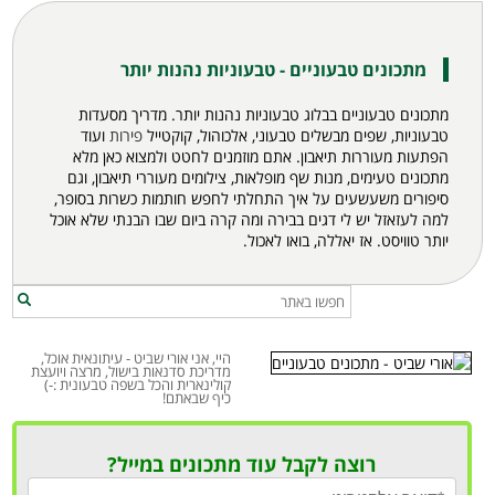
מתכונים טבעוניים - טבעוניות נהנות יותר
מתכונים טבעוניים בבלוג טבעוניות נהנות יותר. מדריך מסעדות
טבעוניות, שפים מבשלים טבעוני, אלכוהול, קוקטייל
פירות
ועוד
הפתעות מעוררות תיאבון. אתם מוזמנים לחטט ולמצוא כאן מלא
מתכונים
טעימים, מנות שף מופלאות, צילומים מעוררי תיאבון, וגם
סיפורים משעשעים על איך התחלתי לחפש חותמות כשרות בסופר,
למה לעזאזל יש לי דגים בבירה ומה קרה ביום שבו הבנתי שלא אוכל
יותר טוויסט. אז יאללה, בואו לאכול.
היי, אני אורי שביט - עיתונאית אוכל,
מדריכת סדנאות בישול, מרצה ויועצת
קולינארית והכל בשפה טבעונית :-)
כיף שבאתם!
רוצה לקבל עוד מתכונים במייל?