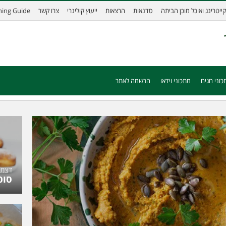
קייטרינג ואוכל מוכן הביתה
סדנאות
הרצאות
ייעוץ קולינרי
צרו קשר
ining Guide
כוני חגים
מתכוני וידאו
הרשמה לאתר
דצמבר 11,
סופ