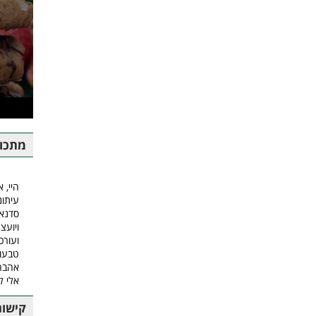
מתכונ
היי, א
עיתונ
סדנאו
ויועצ
ועורכ
טבעונ
אהבה.
אלי 
קישור