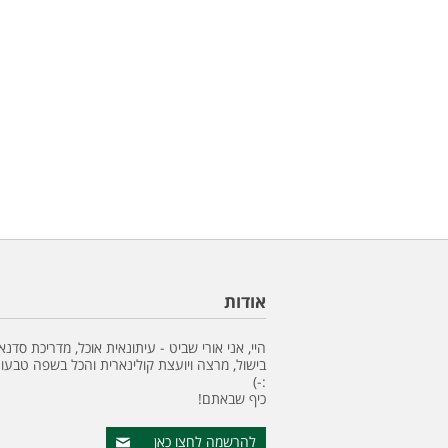
אודות
היי, אני אורי שביט - עיתונאית אוכל, מדריכת סדנא
בישול, מרצה ויועצת קולינארית והכל בשפה טבעונ
:-)
כיף שבאתם!
להרשמה לחצו כאן