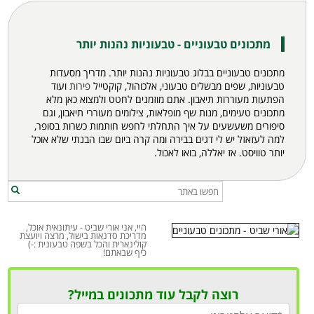
מתכונים טבעוניים - טבעוניות נהנות יותר
מתכונים טבעוניים בבלוג טבעוניות נהנות יותר. מדריך מסעדות
טבעוניות, שפים מבשלים טבעוני, אלכוהול, קוקטייל
פירות
ועוד
הפתעות מעוררות תיאבון. אתם מוזמנים לחטט ולמצוא כאן מלא
מתכונים
טעימים, מנות שף מופלאות, צילומים מעוררי תיאבון, וגם
סיפורים משעשעים על איך התחלתי לחפש חותמות כשרות בסופר,
למה לעזאזל יש לי דגים בבירה ומה קרה ביום שבו הבנתי שלא אוכל
יותר טוויסט. אז יאללה, בואו לאכול.
היי, אני אורי שביט - עיתונאית אוכל,
מדריכת סדנאות בישול, מרצה ויועצת
קולינארית והכל בשפה טבעונית :-)
כיף שבאתם!
רוצה לקבל עוד מתכונים במייל?