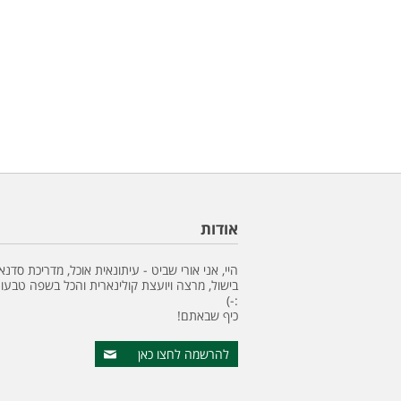
אודות
היי, אני אורי שביט - עיתונאית אוכל, מדריכת סדנא
בישול, מרצה ויועצת קולינארית והכל בשפה טבעונ
:-)
כיף שבאתם!
להרשמה לחצו כאן