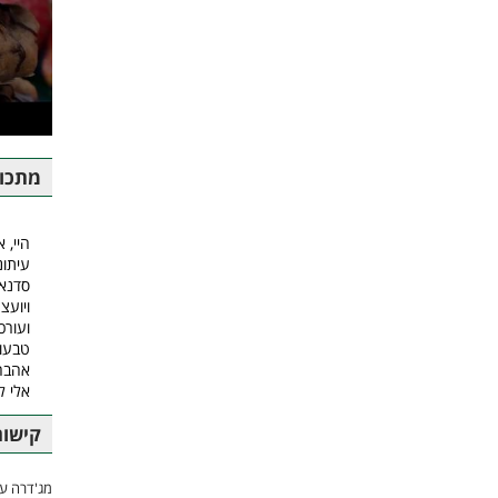
מתכונ
היי, א
עיתונ
סדנאו
ויועצ
ועורכ
טבעונ
אהבה.
אלי 
קישור
מג'דרה עם