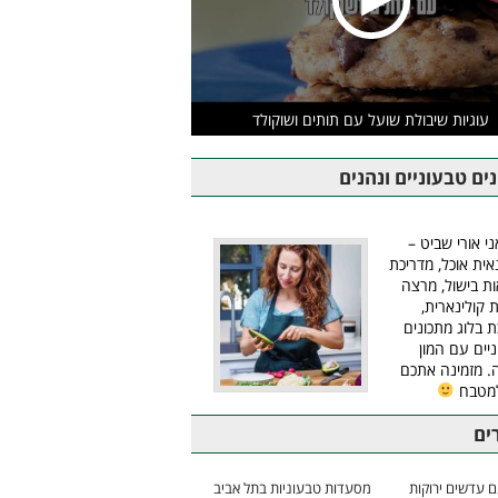
עוגיות שיבולת שועל עם תותים ושוקולד
ים טבעוניים ונהנים
ני אורי שביט –
אית אוכל, מדריכת
ת בישול, מרצה
ת קולינארית,
ת בלוג מתכונים
יים עם המון
 מזמינה אתכם
למטבח
ים
 עדשים ירוקות
מסעדות טבעוניות בתל אביב