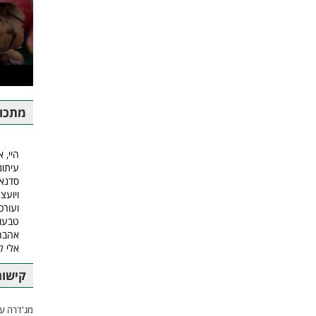
מתכונ
היי, א
עיתונ
סדנאו
ויועצ
ועורכ
טבעונ
אהבה.
אלי 
קישור
מג'דרה עם