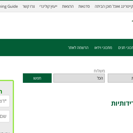
קייטרינג ואוכל מוכן הביתה
סדנאות
הרצאות
ייעוץ קולינרי
צרו קשר
ining Guide
כוני חגים
מתכוני וידאו
הרשמה לאתר
משלוח
חפשו
ר
ידותיות