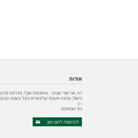
אודות
היי, אני אורי שביט - עיתונאית אוכל, מדריכת סדנא
בישול, מרצה ויועצת קולינארית והכל בשפה טבעונ
:-)
כיף שבאתם!
להרשמה לחצו כאן