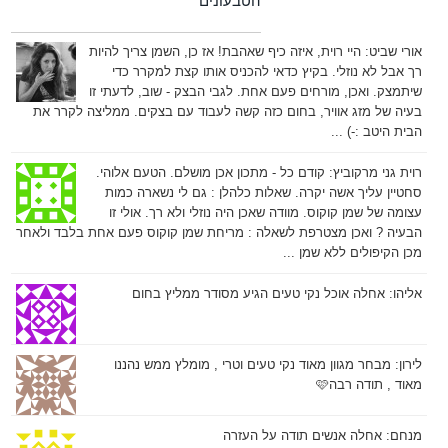
הטבעונים
אורי שביט:
היי רוית, איזה כיף שאהבת! אז כן, השמן צריך להיות
רך אבל לא נוזלי. בקיץ כדאי להכניס אותו קצת למקרר כדי
שיתמצק. ואכן, מורחים פעם אחת. לגבי הבצק - שוב, לדעתי זו
בעיה של מזג אוויר, בחום כזה קשה לעבוד עם בצקים. ממליצה לקרר את
הבית היטב :-) ...
רוית גני מרקוביץ:
קודם כל - מתכון אכן מושלם. הטעם אלוהי.
סחטיין עליך אשה יקרה. שאלות כלהלן : גם לי נשארה כמות
עצומה של שמן קוקוס. מוודה שאכן היה נוזלי ולא רך. אולי זו
הבעיה ? ואכן מצטרפת לשאלה : מריחת שמן קוקוס פעם אחת בלבד ולאחר
מכן הקיפולים ללא שמן ...
אליהו:
אחלה אוכל נקי טעים הגיע מסודר ממליץ בחום
לירון:
מבחר מגוון מאוד נקי טעים וטרי , מומלץ ממש נהננו
מאוד , תודה רבה🩷
מנחם:
אחלה אנשים תודה על העזרה