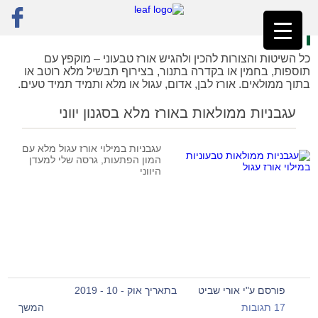
ראשי
»
רק מתכונים
»
אורז
אורז
כל השיטות והצורות להכין ולהגיש אורז טבעוני – מוקפץ עם
תוספות, בחמין או בקדרה בתנור, בצירוף תבשיל מלא רוטב או
בתוך ממולאים. אורז לבן, אדום, עגול או מלא ותמיד תמיד טעים.
עגבניות ממולאות באורז מלא בסגנון יווני
עגבניות במילוי אורז עגול מלא עם
המון הפתעות, גרסה שלי למעדן
היווני
פורסם ע"י אורי שביט
בתאריך אוק - 10 - 2019
17 תגובות
המשך