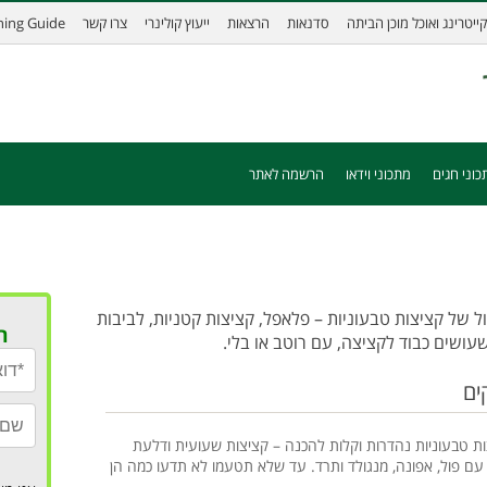
קייטרינג ואוכל מוכן הביתה
סדנאות
הרצאות
ייעוץ קולינרי
צרו קשר
ining Guide
כוני חגים
מתכוני וידאו
הרשמה לאתר
ול של קציצות טבעוניות – פלאפל, קציצות קטניות, לביבות
ר
שעושים כבוד לקציצה, עם רוטב או בלי.
ים
ות טבעוניות נהדרות וקלות להכנה – קציצות שעועית ודלעת
 עם פול, אפונה, מנגולד ותרד. עד שלא תטעמו לא תדעו כמה הן