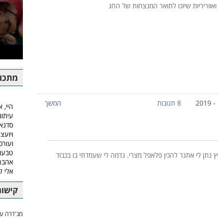
ואווריריות שיזכו לתואר המנצחות של החג
מתכונ
8 תגובות
המשך
היי, א
עיתונ
סדנאו
ויועצ
ועורכ
טבעונ
ץ נתן לי אתגר להכין פלאפל מצרי. נדמה לי שעמדתי בו בכבוד
אהבה.
אלי 
קישור
מג'דרה עם