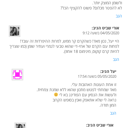
ולשומן המוצק יותר.
לא להפטר מכלום? פשוט להקציף הכל?
הגב
אורי שביט
הגיב:
04/05/2020 בשעה 9:12
היי יעל, נכון מאד! כשהקרם קר ממש, למרות ההיפרדות זה עובד!
לפחות עם הקרם של ארוי-די שהוא טבעי לגמרי ועתיר שומן (כמו שצריך
להיות קרם קוקוס, מינימום 18 אחוז).
הגב
יעל
הגיב:
05/05/2020 בשעה 17:54
זו אחת העוגות האהובות עלי.
מאד שמחתי לפגוש מתכון שהוא ללא שמנת צמחית.
ולעשות את הנסיון עם הפודינג בא לי
נראה לי שלא אתאפק ואכין בסופש הקרוב
המון תודה.
הגב
אורי שביט
הגיב: