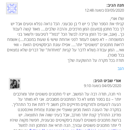
חנה
הגיב:
03/05/2020 בשעה 12:48
שלו אורי,
קניתי את הספר שלך כי יש לי בן טבעוני. הכל נראה נפלא וטעים אבל יש
לך בכל מתכון (כמעט) המון מרכיבים, והרבה שלבים…. מאוד קשה לעבוד
כך.. (אגב, אני כל הזמן צריכה לבשל הכל "כפול" לטיבעוני ולשאר בני
המשפחה – לא פשוט לעמוד לפני ארוחת שישי 6 שעות במטבח….) אשמח
לראות מתכונים "פשוטים" יותר…. אפילו עוגת הביסקוויטים הזאת – וואי
וואי… המון עבודה (שלא לדבר על קניות "מיוחדות" של דברים שלא נמצאים
בכל סופר).
תודה בכל מקרה על ההשקעה שלך
הגב
אורי שביט
הגיב:
04/05/2020 בשעה 9:10
היי חנה, תודה רבה על המשוב. יש לי מתכונים פשוטים יותר ומורכבים
יותר – גם בספר ממש לא כל המתכונים מסובכים. אני לא מוותר על
הגעה לטעמים ולמרקמים מדוייקים ולכן חשוב לי לתת את כל התהליך.
במקרה של העוגה הזאת מכיוון שאצלי אין שמנת צמחית ואינסטנט
פודינג התהליך קצת יותר מורכב, אבל בעיני שווה את התוצאה. יש
ברשת מתכונים פשוטים לעוגת ביסקוויטים טבעונית, חפשי! מקווה שיהיו
לי יותר מתכונים פשוטים עבורך, הנה תראי את המתכון הזה למשל