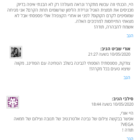
היי, הכנתי וזה עכשיו מתקרר ונראה מעולה! רק לא הבנתי איפה בדיוק
מכניסים את תמצית הווניל וגרידת הלימון שרשומים תחת הקרם? אני מניחה
שמוסיפים לקרם הקוקוס? לפני או אחרי הקצפה? אולי פספסתי אבל לא
מצאתי התייחסות למרכיבים האלה.
אשמח להבהרה, תודה!
הגב
אורי שביט
הגיב:
10/05/2020 בשעה 21:27
צודקת, פספסתי!! הוספתי לגבינה בשלב הטחינה עם הפודינג. מקווה
שיצא טעים בכל מקרה!!
הגב
סילבי
הגיב:
10/05/2020 בשעה 18:44
היי אורי,
אפשר בבקשה צילום של גבינה אלטרנטיב של תנובה וצילום של חמאה
VEGA?
תודה !
הגב