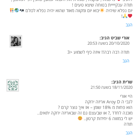
תודה ענקייייית בטוחה שיצא טעים !
יום נפלא שיהיה
יבוא יום ומקווה מאוד שהוא יהיה נפלא לכולם
!
הגב
אורי שביט
הגיב:
20/10/2020 בשעה 20:53
תודה רבה רבה!! איזה כיף לשמוע <3
הגב
שרית
הגיב:
18/11/2020 בשעה 21:50
היי אורי
לגבי ה Aroy D אריזה ירוקה
הוא פחות מ 18% שומן – אז איך נוצר קרם ?
מוכנה לחדד ,? או שבעצם גם זה שבאריזה ירוקה יתאים..
יש לי במזווה 6 יחידות קרטון..
תודה
הגב