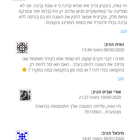
היי גאיה, בעקרון צריך איזו שהיא גבינה כי זו עוגת גבינה. אני לא
ממליצה על קשיו/שקדים מכיוון שלרוב הן יהיו כבדות יותר ובמרקם
פחות חלק. עקרונית אפשר להכין את העוגה הזו גם בגרסה ללא
גבינה בכלל ולהגדיל את כמויות הפודינג והקצפת.
הגב
גאיה
הגיב:
08/05/2020 בשעה 13:34
תודה ! לגבי הקרם קוקוס, לא שמתי אותו בקירור מאתמול ואני
צריכה את העוגה להיום בערב.. האם הוא יכול להיות רק
בהקפאה בכדי לזרז ? או כמה זמן בהקפאה וכמה במקרר ?
הגב
אורי שביט
הגיב:
10/05/2020 בשעה 21:27
היי גאיה, סליחה התגובה שלך התפספסה כנראה!!
מצטערת.. הסתדרת?
מיכאל
הגיב:
30/01/2026 בשעה 14:41