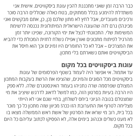
כבר הרבה זמן שאני מתכננת להכין עוגת ביסקוויטים. אישית אני
משתדלת להימנע בכלל ממתוקים, בטח כאלה שכוללים הרבה סוכר
ורכיבים מעובדים, אבל לחץ לא מתון שלכם (כן, כן, אתם מבקשים ואני
מכינה!) גרם לזה שהעוגה הישראלית המיתולוגית נכנסה לרשימת
המשימות שלי. התכוונתי לנצל את ימי הקורונה, שפינו יותר זמן
מהרגיל לפיתוח מתכונים ואורן אפילו נשלח לחזית המכולת כדי להביא
את המצרכים – אבל לא כל החומרים היו זמינים וכך הוא חיסל את
הביסקוויטים ואתם נשארתם בלי מתכון.
עוגות ביסקוויטים בכל מקום
עד אתמול. אי אפשר היה לעמוד בשטף הפרסומים של עוגות
ביסקוויטים מכל הסוגים והמינים, שהציפו את הרשת בעקבות המתכון
המצולם שפרסמה שרה נתניהו בעמוד האינסטגרם שלה. ללא ספק
היו הרבה בעיות בסרטון הזה, כמו למשל לדאוג לדרגש שיציב את מי
שמצטלם בגובה הגיוני ביחס לשולחן, בחיי שגם אני לא הייתי
מצליחה לטרוף את התערובת הזו ככה! מכיוון שזה מתכון כל כך מוכר
בכל בית, רוב מי שראו את הסרטון של אשת ראש הממשלה מצאו בו
לא מעט כשלים וכנהוג בימים אלה, לא הפסיקו לכתוב עליהם כל היום
בכל מקום.