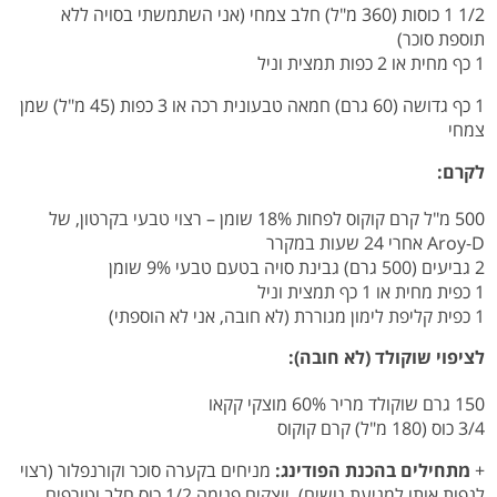
1/2 1 כוסות (360 מ"ל) חלב צמחי (אני השתמשתי בסויה ללא
תוספת סוכר)
1 כף מחית או 2 כפות תמצית וניל
1 כף גדושה (60 גרם) חמאה טבעונית רכה או 3 כפות (45 מ"ל) שמן
צמחי
לקרם:
500 מ"ל קרם קוקוס לפחות 18% שומן – רצוי טבעי בקרטון, של
Aroy-D אחרי 24 שעות במקרר
2 גביעים (500 גרם) גבינת סויה בטעם טבעי 9% שומן
1 כפית מחית או 1 כף תמצית וניל
1 כפית קליפת לימון מגוררת (לא חובה, אני לא הוספתי)
לציפוי שוקולד (לא חובה):
150 גרם שוקולד מריר 60% מוצקי קקאו
3/4 כוס (180 מ"ל) קרם קוקוס
+
מתחילים בהכנת הפודינג:
מניחים בקערה סוכר וקורנפלור (רצוי
לנפות אותו למניעת גושים), יוצקים פנימה 1/2 כוס חלב וטורפים