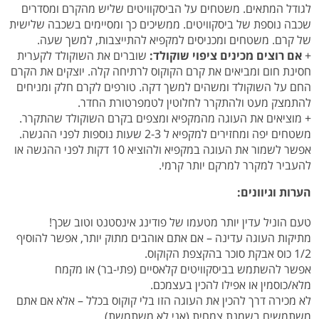
לגודל המתאים. משטחים על הביסקוויטים שליש מהקרם ומסדרים
שכבה נוספת של ביסקוויטים. ממשיכים כך ומסיימים בשכבה שלישית
של קרם. משטחים ומכניסים למקפיא להתייצבות, למשך שעה.
+
אם רוצים מכינים ציפוי שוקולד:
שוברים את השוקולד לקערית
חסינת חום ומביאים את קרם הקוקוס לרתיחה קלה. יוצקים את הקרם
החם על השוקולד ומשהים למשך דקה. טורפים לקרם חלק ומניחים
להתמצק מעט ולהתקרר לחלוטין לטמפרטורת החדר.
+ מוציאים את העוגה מהמקפיא ומצפים בקרם השוקולד שהתקרר.
משטחים יפה ומחזירים למקפיא ל 2-3 שעות נוספות לפני ההגשה.
אפשר לשמור את העוגה במקפיא ולהוציא 10 דקות לפני ההגשה או
להעביר למקרר למרקם יותר קרמי.
הערות וגיוונים:
טעם הוניל עדין יותר מטעמו של פודינג אינסטנט וטוב שכך!
מתיקות העוגה עדינה – אם אתם אוהבים מתוק יותר, אפשר להוסיף
1/2 כוס אבקת סוכר בהקצפת הקוקוס.
אפשר להשתמש בביסקוויטים קלאסיים (פתי-בר) או מקמח
מלא/כוסמין או אפילו להכין בעצמכם.
לא מכירה דרך להכין את העוגה הזו בלי קוקוס בכלל – אלא אם אתם
משתמשים בשמנת צמחית (אני לא משתמשת).