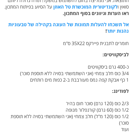
התוצאה. אני ממליצה בחום להשתמש במשקל! תודה גדולה ליותם
סואץ ו
לקונדיטורית המוכשרת טל האוזן
על הסיוע בפיתוח המתכון.
ראו הערות וגיוונים בסוף המתכון.
אל תשכחו להעלות תמונות של העוגה בקהילה של טבעוניות
נהנות יותר
!
חומרים לתבנית פיירקס 35X22 ס"מ
לביסקוויטים:
כ-400 גרם ביסקוויטים
3/4 כוס חלב צמחי (אני השתמשתי בסויה ללא תוספת סוכר)
1 כף אבקת קפה נמס מעורבבת ב-2 כפות מים רותחים
לפודינג:
2/3 כוס (120 גרם) סוכר חום בהיר
1/2 כוס (60 גרם) קורנפלור מנופה
1/2 כוס (120 מ"ל) חלב צמחי (אני השתמשתי בסויה ללא תוספת
סוכר)
ועוד