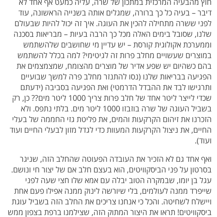
חוץ מהבעיה המרכזית במתכון של שרה, עליה כמעט אף אחד לא
דיבר – בעיה כל כך ברורה, שמגלים אותה בשנייה הראשונה, עוד
לפני ששרה מתחילה להכין את העוגה. איך זה יכול להיות שבעולם
שלנו, שסובל בימים האלה מכל כך הרבה בעיות – מבריאות בסכנה
וממערכת אקולוגית קורסת – יש עדיין מי שחושבים שלהשתמש
במוצרים שעשויים מחלב פרות זה לגיטימי? למה בכלל להשתמש
בהם כשהיום יש שפע אדיר של מוצרים מהצומח, שמצמצמים את
הפגיעה בבריאות שלנו (נסו להתנזר מחלב פרה למשך שבועיים
ותרגישו לבד את ההבדל הדרמטי) ואת הפגיעה בסביבה (ידעתם
שכדי לייצר ליטר אחד של חלב פרות צריך 1000 ליטר מים?? כן, רק
בשביל העוגה של שרה בוזבזו 1000 ליטר מים. בלתי נתפס. ולא
הזכרנו את זיהום הקרקעות והמים, את פליטת גזי החממה של בעלי
החיים, את ניצול הקרקעות המעוות כדי לגדל מזון לבעלי החיים ועוד
ועוד).
ואף אחד גם לא הזכיר את העובדה הפעוטה שהחלב הזה, שניגר
בסרטון על פני הביסקוויטים, הוא בעצם חלב אם של יצור חי ונושם.
עגל בן יומו, שבמקרה הטוב יבלה עם אמא שלו חצי שעה לפני
שייפרד ממנה לעולמים, בלי שיורשה לינוק ממנה אפילו פעם אחת
ויישלח לשחיטה. והכל כי אנחנו צריכים את החלב הזה בשביל עוגת
ביסקוויטים! תראו את היצור המתוק הזה, שצילמנו ברפת בצפון ממש