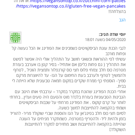
https://vegansontop.co.il/zucchini-corn-patties/
או את זה
https://vegansontop.co.il/gluten-free-vegan-pancakes/
בהצלחה!!
הגב
יוסי שדה
הגיב:
04/05/2020 בשעה 18:01
לגבי הכנת עוגת הביסקוויטים כשמכינים את הפודינג אז הכל נעשה קל
ופחות מורכב
עשיתי לפי ההוראות וכשאני חושב על התהליך אולי היה אפשר לפשט
את התהליך ( גם פחות כלים) אם אתחיל– בסיר קטן בו אערבב בעזרת
מטרפה כוס חלב צמחי פלוס חצי כוס קורנפלור ותמצית הווניל , לטרוף
ולהמשיך לטרוף ולערבב בעת החימום על הגז- עד להיווצרות מרקם
סמיך- הוספתי כף ממרח שקדים במקום חמאה טבעונית שלא הייתה לי
בבית.
אחרי הכנת הפודינג שהונח במקרר במקרר – ערבבתי אותו היטב עם
הגבינות הטבעוניות בעזרת בלנדר מוט והטעם היה טעים ועדין.. בחרתי
לוותר על קרם קוקוס . את הפודינג מרחתי על שכבות הביסקוויטים
ושמתי בהקפאה להתייצבות למשך כשעה.
לסיום חצי כוס חלב בפינג'אן על הגז והוספת שברי שוקולד מריר- להוריד
בזמן ולהיות ליד- ולהטריף במטרפה. כשמתקרר מניחים על העוגה
שהייתה בהקפאה להתייצבות ושוב מחזירים למקרר להתייצבות
השוקולד