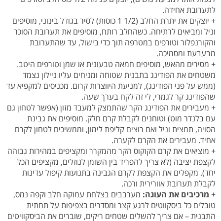
לתערובת אחידה.
+ יוצקים את יתרת החלב (1/2 1 כוסות) לסיר בגודל בינוני, מוסיפים
וניל ומביאים לרתיחה. כשהחלב רותח, מוסיפים את תערובת הסוכר
והקורנפלור וטורפים במטרפה תוך כדי בישול, עד שהתערובת
מבעבעת ומסמיכה.
+ מסירים מהאש, מוסיפים חמאה טבעונית או שמן וטורפים היטב.
משטחים את הפודינג בתבנית שטוחה ומניחים עליו ניילון נצמד
(ממש על פני הפודינג), למניעת היווצרות קרום. מכניסים למקפיא עד
שהפודינג קר לגמרי, לי זה לקח בערך שעה.
+ מעבירים את הפודינג הקר שהתמצק למעבד מזון (אפשר לטחון גם
עם בלנדר מוט) וטוחנים לקבלת קרם חלק. מוסיפים את גבינת
הסויה, תמצית וניל ואם רוצים קליפת לימון, וממשיכים לטחון לקרם
אחיד. מעבירים את הקרם לקערה.
+ מוציאים את קרם הקוקוס הקר מהמקרר ומקציפים במהירות גבוהה
לקצפת יציבה (לא צריך להפריד בין השומן לנוזלים, מקציפים הכל
יחד). מקפלים את הקצפת לקרם הגבינה בתנועות קיפול עדינות
לקבלת תערובת אוורירית ורכה.
+
מרכיבים את העוגה:
מערבבים בצלחת עמוקה חלב וקפה נמס,
טובלים כל ביסקווטים לרגע קצר ומסדרים בצפיפות על תחתית
התבנית – אם צריך להשלים שטחים ריקים, שוברים את הביסקוויטים