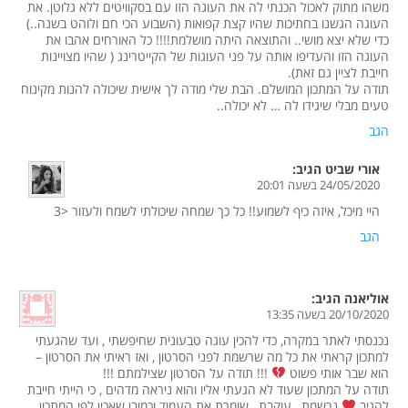
משהו מתוק לאכול הכנתי לה את העוגה הזו עם בסקוויטים ללא גלוטן. את
העוגה הגשנו בחתיכות שהיו קצת קפואות (השבוע הכי חם ולוהט בשנה..)
כדי שלא יצא מושי.. והתוצאה היתה מושלמת!!!! כל האורחים אהבו את
העוגה הזו והעדיפו אותה על פני העוגות של הקייטרינג ( שהיו מצויינות
חייבת לציין גם זאת).
תודה על המתכון המושלם. הבת שלי מודה לך אישית שיכולה להנות מקינוח
טעים מבלי שיגידו לה … לא יכולה..
הגב
אורי שביט
הגיב:
24/05/2020 בשעה 20:01
היי מיכל, איזה כיף לשמוע!! כל כך שמחה שיכולתי לשמח ולעזור <3
הגב
אוליאנה
הגיב:
20/10/2020 בשעה 13:35
נכנסתי לאתר במקרה, כדי להכין עוגה טבעונית שחיפשתי , ועד שהגעתי
למתכון קראתי את כל מה שרשמת לפני הסרטון , ואז ראיתי את הסרטון –
הוא שבר אותי פשוט
!!! תודה על הסרטון שצילמתם !!!
תודה על המתכון שעוד לא הגעתי אליו והוא ניראה מדהים , כי הייתי חייבת
להגיב
נרשמת , עוקבת , שומרת את העמוד וכמובן שאכין לפי המתכון ,