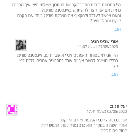
הי! מתכוונת לנסות מחר בבוקר את המתכון. שאלתי היא: איך ההכנה
נראית אם אני רוצה להשתמש באינסטנט פודינג?
והאם אפשר לערבב ולהקציף את האבקת פודינג ביחד עם הקרם
קוקוס והחלב סויה?
הגב
אורי שביט
הגיב:
27/05/2020 בשעה 11:07
היי, אני לא בטוחה האמת כי אני לא עובדת עם אינסטנט פודינג
בכלל! מציעה לראות איך זה עובד במתכונים אחרים וללכת לפי
זה.
הגב
יעל
הגיב:
02/05/2020 בשעה 17:41
אני גם תוהה לגבי הקצפת מקרם הקוקוס.
אחרי השהיה במקרר הוא בדכ נפרד לנוזל הממש דליל
לנוזל פחות דליל