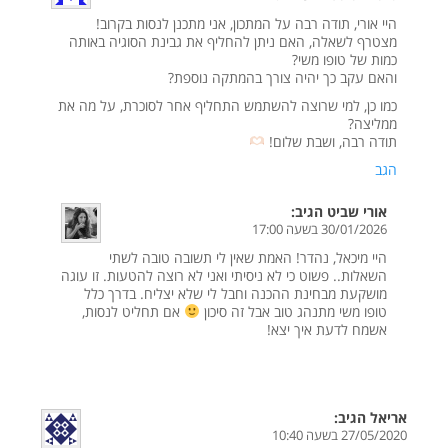
היי אורי, תודה רבה על המתכון, אני מתכנן לנסות בקרוב!
מצטרף לשאלה, האם ניתן להחליף את גבינת הסוגיה באותה
כמות של טופו משי?
והאם עקב כך יהיה צורך בהמתקה נוספת?
כמו כן, למי שרוצה להשתמש התחליף אחר לסוכרת, על מה את
ממליצה?
תודה רבה, ושבת שלום!
הגב
אורי שביט
הגיב:
30/01/2026 בשעה 17:00
היי מיכאל, נהדר! האמת שאין לי תשובה טובה לשתי
השאלות.. פשוט כי לא ניסיתי ואני לא רוצה להטעות. זו עוגה
מושקעת מבחינת ההכנה וחבל לי שלא יצליח. בדרך כלל
טופו משי מתנהג טוב אבל זה סיכון
אם תחליט לנסות,
אשמח לדעת איך יצא!
אריאל
הגיב:
27/05/2020 בשעה 10:40