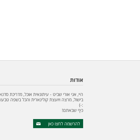
אודות
היי, אני אורי שביט - עיתונאית אוכל, מדריכת סדנא
בישול, מרצה ויועצת קולינארית והכל בשפה טבעונ
:-)
כיף שבאתם!
להרשמה לחצו כאן