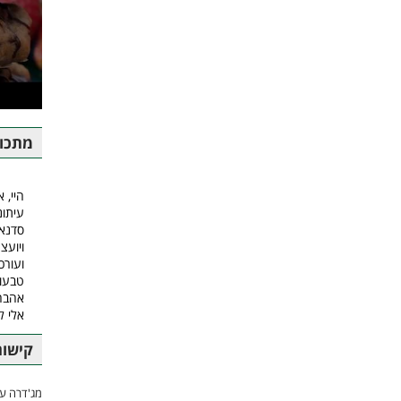
מתכונ
היי, א
עיתונ
סדנאו
ויועצ
ועורכ
טבעונ
אהבה.
אלי 
קישור
מג'דרה עם