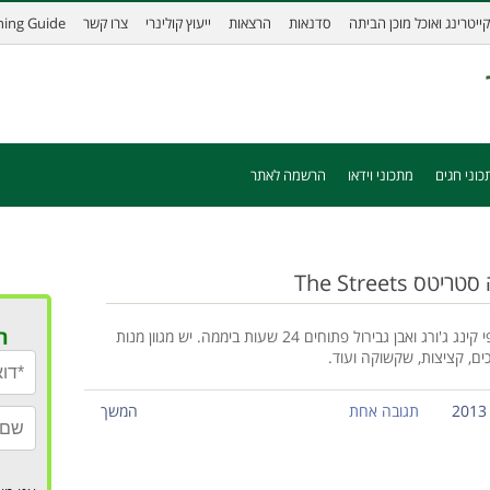
קייטרינג ואוכל מוכן הביתה
סדנאות
הרצאות
ייעוץ קולינרי
צרו קשר
ining Guide
כוני חגים
מתכוני וידאו
הרשמה לאתר
The Streets
ר
רשת בתי קפה תל אביבית באוירה אורבנית. סניפי קינג ג'ורג ואבן גבירול פתוחים 24 שעות ביממה. יש מגוון מנות
ים, קציצות, שקשוקה ועוד.
תגובה אחת
המשך