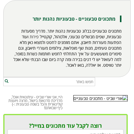
מתכונים טבעוניים - טבעוניות נהנות יותר
מתכונים טבעוניים בבלוג טבעוניות נהנות יותר. מדריך מסעדות
טבעוניות, שפים מבשלים טבעוני, אלכוהול, קוקטייל
פירות
ועוד
הפתעות מעוררות תיאבון. אתם מוזמנים לחטט ולמצוא כאן מלא
מתכונים
טעימים, מנות שף מופלאות, צילומים מעוררי תיאבון, וגם
סיפורים משעשעים על איך התחלתי לחפש חותמות כשרות בסופר,
למה לעזאזל יש לי דגים בבירה ומה קרה ביום שבו הבנתי שלא אוכל
יותר טוויסט. אז יאללה, בואו לאכול.
היי, אני אורי שביט - עיתונאית אוכל,
מדריכת סדנאות בישול, מרצה ויועצת
קולינארית והכל בשפה טבעונית :-)
כיף שבאתם!
רוצה לקבל עוד מתכונים במייל?