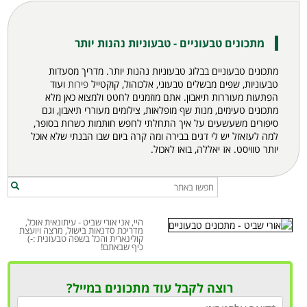
מתכונים טבעוניים - טבעוניות נהנות יותר
מתכונים טבעוניים בבלוג טבעוניות נהנות יותר. מדריך מסעדות
טבעוניות, שפים מבשלים טבעוני, אלכוהול, קוקטייל
פירות
ועוד
הפתעות מעוררות תיאבון. אתם מוזמנים לחטט ולמצוא כאן מלא
מתכונים
טעימים, מנות שף מופלאות, צילומים מעוררי תיאבון, וגם
סיפורים משעשעים על איך התחלתי לחפש חותמות כשרות בסופר,
למה לעזאזל יש לי דגים בבירה ומה קרה ביום שבו הבנתי שלא אוכל
יותר טוויסט. אז יאללה, בואו לאכול.
היי, אני אורי שביט - עיתונאית אוכל,
מדריכת סדנאות בישול, מרצה ויועצת
קולינארית והכל בשפה טבעונית :-)
כיף שבאתם!
רוצה לקבל עוד מתכונים במייל?