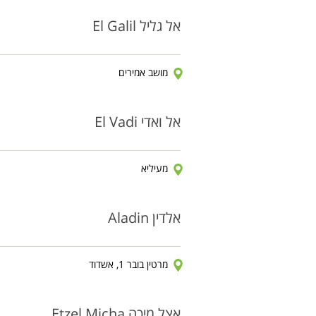
אל גליל El Galil
מושב אמירים
אל ואדי El Vadi
מעיליא
אלדין Aladin
מרטין בובר 1, אשדוד
אצל מיכה Etzel Micha