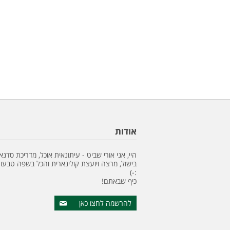
אודות
היי, אני אורי שביט - עיתונאית אוכל, מדריכת סדנא
בישול, מרצה ויועצת קולינארית והכל בשפה טבעונ
:-)
כיף שבאתם!
להרשמה לחצו כאן