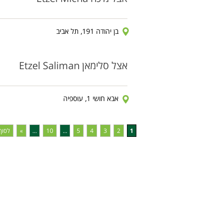
בן יהודה 191, תל אביב
אצל סלימאן Etzel Saliman
אבא חושי 1, עוספיה
1
2
3
4
5
...
10
...
»
לסוף