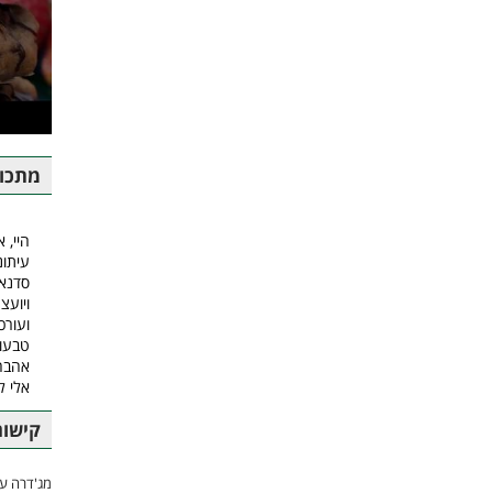
מתכונ
היי, א
עיתונ
סדנאו
ויועצ
ועורכ
טבעונ
אהבה.
אלי 
קישור
מג'דרה עם