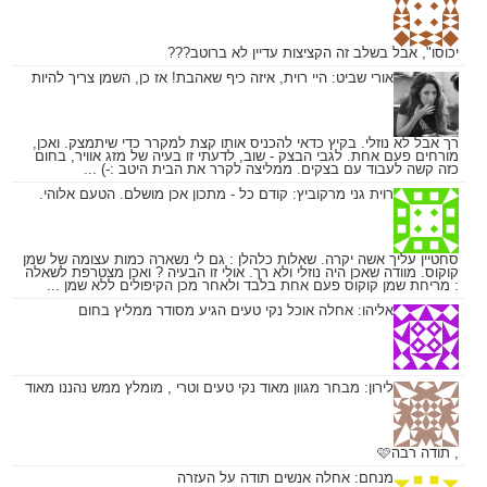
יכוסו", אבל בשלב זה הקציצות עדיין לא ברוטב???
אורי שביט:
היי רוית, איזה כיף שאהבת! אז כן, השמן צריך להיות
רך אבל לא נוזלי. בקיץ כדאי להכניס אותו קצת למקרר כדי שיתמצק. ואכן,
מורחים פעם אחת. לגבי הבצק - שוב, לדעתי זו בעיה של מזג אוויר, בחום
כזה קשה לעבוד עם בצקים. ממליצה לקרר את הבית היטב :-) ...
רוית גני מרקוביץ:
קודם כל - מתכון אכן מושלם. הטעם אלוהי.
סחטיין עליך אשה יקרה. שאלות כלהלן : גם לי נשארה כמות עצומה של שמן
קוקוס. מוודה שאכן היה נוזלי ולא רך. אולי זו הבעיה ? ואכן מצטרפת לשאלה
: מריחת שמן קוקוס פעם אחת בלבד ולאחר מכן הקיפולים ללא שמן ...
אליהו:
אחלה אוכל נקי טעים הגיע מסודר ממליץ בחום
לירון:
מבחר מגוון מאוד נקי טעים וטרי , מומלץ ממש נהננו מאוד
, תודה רבה🩷
מנחם:
אחלה אנשים תודה על העזרה