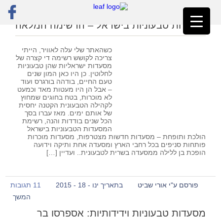
ראשי
»
אוכלים בחוץ
מסעדות טבעוניות בישראל – הרשימה המלאה
כשהאתר שלי עלה לאוויר, הייתי
צריכה לקושש רשימה די קצרה של
מסעדות ישראליות שהן טבעוניות
לחלוטין. כן היו כאן המון שנים
טעם החיים, בודהה בורגרס ועוד
– אבל הן היו מעטות מאד וכמעט
לא מוכרות, בטח בחוגים שמחוץ
לקהילה הטבעונית הקטנה יחסית
של אותם ימים. מאז עברו בסך
הכל שנים בודדות והנה, רשימת
המסעדות הטבעוניות בישראל
הולכת ותופחת – מסעדות חדשות מצטרפות, מסעדות מוכרות
פותחות סניפים בכל רחבי הארץ ומסעדה אחת ותיקה וידועה
הופכת בן ללילה ממסעדה בשרית לטבעונית.. ועדיין […]
פורסם ע"י אורי שביט
בתאריך ינו - 18 - 2015
11 תגובות
המשך
מסעדות טבעוניות וידידותיות: אספרסו בר