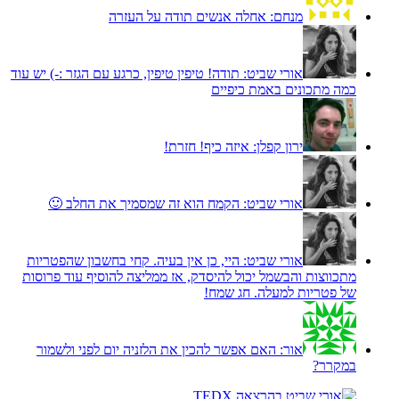
מנחם:
אחלה אנשים תודה על העזרה
אורי שביט:
תודה! טיפין טיפין, כרגע עם הגזר :-) יש עוד
כמה מתכונים באמת כיפיים
ירון קפלן:
איזה כיף! חזרת!
אורי שביט:
הקמח הוא זה שמסמיך את החלב 🙂
אורי שביט:
היי, כן אין בעיה. קחי בחשבון שהפטריות
מתכווצות והבשמל יכול להיסדק, אז ממליצה להוסיף עוד פרוסות
של פטריות למעלה. חג שמח!
אור:
האם אפשר להכין את הלזניה יום לפני ולשמור
במקרר?