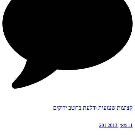
קציצות שעועית ודלעת ברוטב ירוקים
11 מאי, 2013
201