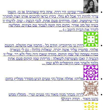
אורי שביט:
היי רוית, איזה כיף שאהבת! אז כן, השמן
צריך להיות רך אבל לא נוזלי. בקיץ כדאי להכניס אותו קצת למקרר
כדי שיתמצק. ואכן, מורחים פעם אחת. לגבי הבצק - שוב, לדעתי זו
בעיה של מזג אוויר, בחום כזה קשה לעבוד עם בצקים. ממליצה
לקרר את הבית היטב :-) ...
רוית גני מרקוביץ:
קודם כל - מתכון אכן מושלם. הטעם
אלוהי. סחטיין עליך אשה יקרה. שאלות כלהלן : גם לי נשארה
כמות עצומה של שמן קוקוס. מוודה שאכן היה נוזלי ולא רך. אולי זו
הבעיה ? ואכן מצטרפת לשאלה : מריחת שמן קוקוס פעם אחת
בלבד ולאחר מכן הקיפולים ללא שמן ...
אליהו:
אחלה אוכל נקי טעים הגיע מסודר ממליץ בחום
לירון:
מבחר מגוון מאוד נקי טעים וטרי , מומלץ ממש
נהננו מאוד , תודה רבה🩷