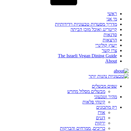
ראשי
מי אני
מדריך מסעדות טבעוניות וידידותיות
קייטרינג ואוכל מוכן הביתה
סדנאות
הרצאות
ייעוץ קולינרי
צרו קשר
The Israeli Vegan Dining Guide
About
שפים מבשלים
מבשלים מסלול מחדש
מהיר וטבעוני
קינוחי פלאות
רק מתכונים
אורז
דגנים
ירקות
כריכים, ממרחים והברקות