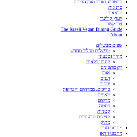
קייטרינג ואוכל מוכן הביתה
סדנאות
הרצאות
ייעוץ קולינרי
צרו קשר
The Israeli Vegan Dining Guide
About
שפים מבשלים
מבשלים מסלול מחדש
מהיר וטבעוני
קינוחי פלאות
רק מתכונים
אורז
דגנים
ירקות
כריכים, ממרחים והברקות
מאפים
מרקים
פסטה
קטניות
קציצות טבעוניות
מתוק
מתכוני חגים
מתכוני וידאו