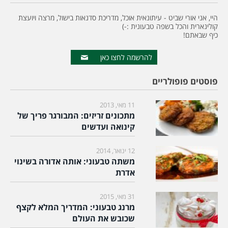
היי, אני אורי שביט - עיתונאית אוכל, מדריכת סדנאות בישול, מרצה ויועצת
קולינארית והכל בשפה טבעונית :-)
כיף שבאתם!
להרשמה לחצו כאן
פוסטים פופולריים
11 מאי, 2013
מתכונים זריזים: המבורגר פריך של
קינואה ועדשים
12 ינואר, 2014
משתה טבעוני: אותה אדורה בשינוי
אדרת
31 מאי, 2015
מרנג טבעוני: המדריך המלא לקצף
שכובש את העולם