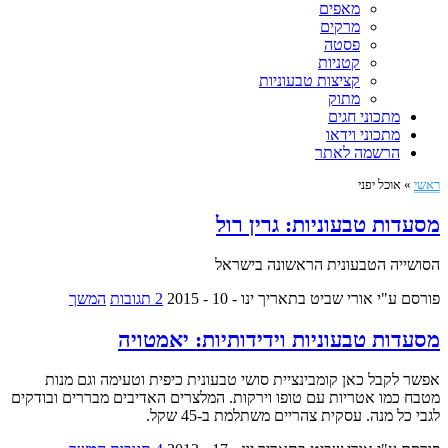
מאפים
מרקים
פסטה
קטניות
קציצות טבעוניות
מתוק
מתכוני חגים
מתכוני וידאו
הרשמה לאתר
ראשי
»
אוכל יפני
מסעדות טבעוניות: גרין רול
הסושייה הטבעונית הראשונה בישראל
פורסם ע"י אורי שביט
בתאריך ינו - 10 - 2015
2 תגובות
המשך
מסעדות טבעוניות וידידותיות: יאמטויה
אפשר לקבל כאן קומבינציית סושי טבעונית כיפית וטעימה וגם מנות
מטבח כמו אטריות עם טופו וירקות. המלצרים האדיבים מבררים ובודקים
לגבי כל מנה. עסקית צהריים משתלמת ב-45 שקל.