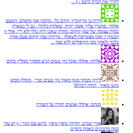
לקרר את הבית היטב :-) ...
רוית גני מרקוביץ:
קודם כל - מתכון אכן מושלם. הטעם
אלוהי. סחטיין עליך אשה יקרה. שאלות כלהלן : גם לי נשארה
כמות עצומה של שמן קוקוס. מוודה שאכן היה נוזלי ולא רך. אולי זו
הבעיה ? ואכן מצטרפת לשאלה : מריחת שמן קוקוס פעם אחת
בלבד ולאחר מכן הקיפולים ללא שמן ...
אליהו:
אחלה אוכל נקי טעים הגיע מסודר ממליץ בחום
לירון:
מבחר מגוון מאוד נקי טעים וטרי , מומלץ ממש
נהננו מאוד , תודה רבה🩷
מנחם:
אחלה אנשים תודה על העזרה
אורי שביט:
תודה! טיפין טיפין, כרגע עם הגזר :-) יש עוד
כמה מתכונים באמת כיפיים