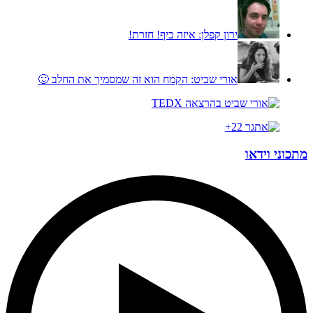
ירון קפלן:
איזה כיף! חזרת!
אורי שביט:
הקמח הוא זה שמסמיך את החלב 🙂
מתכוני וידאו