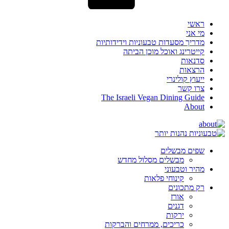
ראשי
מי אני
מדריך מסעדות טבעוניות וידידותיות
קייטרינג ואוכל מוכן הביתה
סדנאות
הרצאות
ייעוץ קולינרי
צרו קשר
The Israeli Vegan Dining Guide
About
שפים מבשלים
מבשלים מסלול מחדש
מהיר וטבעוני
קינוחי פלאות
רק מתכונים
אורז
דגנים
ירקות
כריכים, ממרחים והברקות