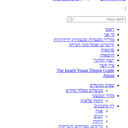
|
ראשי
מי אני
מדריך מסעדות טבעוניות וידידותיות
קייטרינג ואוכל מוכן הביתה
סדנאות
הרצאות
ייעוץ קולינרי
צרו קשר
The Israeli Vegan Dining Guide
About
שפים מבשלים
מבשלים מסלול מחדש
מהיר וטבעוני
קינוחי פלאות
רק מתכונים
אורז
דגנים
ירקות
כריכים, ממרחים והברקות