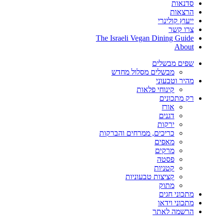
סדנאות
הרצאות
ייעוץ קולינרי
צרו קשר
The Israeli Vegan Dining Guide
About
שפים מבשלים
מבשלים מסלול מחדש
מהיר וטבעוני
קינוחי פלאות
רק מתכונים
אורז
דגנים
ירקות
כריכים, ממרחים והברקות
מאפים
מרקים
פסטה
קטניות
קציצות טבעוניות
מתוק
מתכוני חגים
מתכוני וידאו
הרשמה לאתר