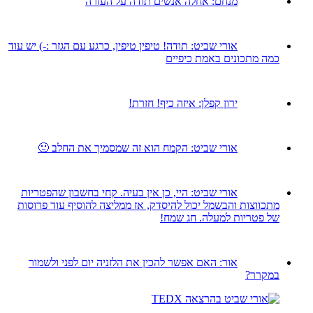
מנחם:
אחלה אנשים תודה על העזרה
אורי שביט:
תודה! טיפין טיפין, כרגע עם הגזר :-) יש עוד
כמה מתכונים באמת כיפיים
ירון קפלן:
איזה כיף! חזרת!
אורי שביט:
הקמח הוא זה שמסמיך את החלב 🙂
אורי שביט:
היי, כן אין בעיה. קחי בחשבון שהפטריות
מתכווצות והבשמל יכול להיסדק, אז ממליצה להוסיף עוד פרוסות
של פטריות למעלה. חג שמח!
אור:
האם אפשר להכין את הלזניה יום לפני ולשמור
במקרר?