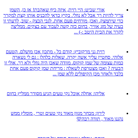
אורי שביט:
היי רוית, איזה כיף שאהבת! אז כן, השמן
צריך להיות רך אבל לא נוזלי. בקיץ כדאי להכניס אותו קצת למקרר
כדי שיתמצק. ואכן, מורחים פעם אחת. לגבי הבצק - שוב, לדעתי זו
בעיה של מזג אוויר, בחום כזה קשה לעבוד עם בצקים. ממליצה
לקרר את הבית היטב :-) ...
רוית גני מרקוביץ:
קודם כל - מתכון אכן מושלם. הטעם
אלוהי. סחטיין עליך אשה יקרה. שאלות כלהלן : גם לי נשארה
כמות עצומה של שמן קוקוס. מוודה שאכן היה נוזלי ולא רך. אולי זו
הבעיה ? ואכן מצטרפת לשאלה : מריחת שמן קוקוס פעם אחת
בלבד ולאחר מכן הקיפולים ללא שמן ...
אליהו:
אחלה אוכל נקי טעים הגיע מסודר ממליץ בחום
לירון:
מבחר מגוון מאוד נקי טעים וטרי , מומלץ ממש
נהננו מאוד , תודה רבה🩷