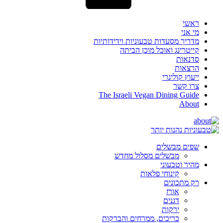
ראשי
מי אני
מדריך מסעדות טבעוניות וידידותיות
קייטרינג ואוכל מוכן הביתה
סדנאות
הרצאות
ייעוץ קולינרי
צרו קשר
The Israeli Vegan Dining Guide
About
שפים מבשלים
מבשלים מסלול מחדש
מהיר וטבעוני
קינוחי פלאות
רק מתכונים
אורז
דגנים
ירקות
כריכים, ממרחים והברקות