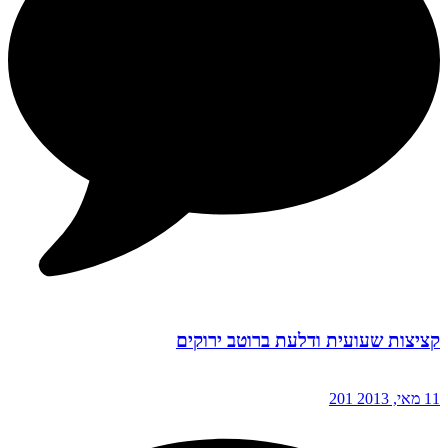
קציצות שעועית ודלעת ברוטב ירוקים
11 מאי, 2013
201