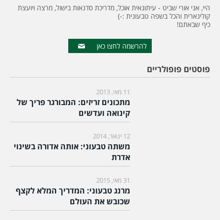
היי, אני אורי שביט - עיתונאית אוכל, מדריכת סדנאות בישול, מרצה ויועצת
קולינארית והכל בשפה טבעונית :-)
כיף שבאתם!
להרשמה לחצו כאן
פוסטים פופולריים
11 מאי, 2013
מתכונים זריזים: המבורגר פריך של
קינואה ועדשים
12 ינואר, 2014
משתה טבעוני: אותה אדורה בשינוי
אדרת
31 מאי, 2015
מרנג טבעוני: המדריך המלא לקצף
שכובש את העולם