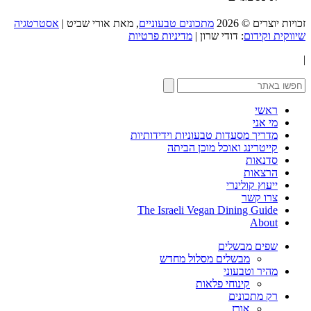
זכויות יוצרים © 2026
מתכונים טבעוניים
, מאת אורי שביט |
אסטרטגיה
שיווקית וקידום
: דודי שרון |
מדיניות פרטיות
|
ראשי
מי אני
מדריך מסעדות טבעוניות וידידותיות
קייטרינג ואוכל מוכן הביתה
סדנאות
הרצאות
ייעוץ קולינרי
צרו קשר
The Israeli Vegan Dining Guide
About
שפים מבשלים
מבשלים מסלול מחדש
מהיר וטבעוני
קינוחי פלאות
רק מתכונים
אורז