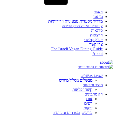
ראשי
מי אני
מדריך מסעדות טבעוניות וידידותיות
קייטרינג ואוכל מוכן הביתה
סדנאות
הרצאות
ייעוץ קולינרי
צרו קשר
The Israeli Vegan Dining Guide
About
שפים מבשלים
מבשלים מסלול מחדש
מהיר וטבעוני
קינוחי פלאות
רק מתכונים
אורז
דגנים
ירקות
כריכים, ממרחים והברקות