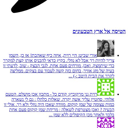
הטיסה אל ארץ הטבעונים
אורי שביט:
היי רוית, איזה כיף שאהבת! אז כן, השמן
צריך להיות רך אבל לא נוזלי. בקיץ כדאי להכניס אותו קצת למקרר
כדי שיתמצק. ואכן, מורחים פעם אחת. לגבי הבצק - שוב, לדעתי זו
בעיה של מזג אוויר, בחום כזה קשה לעבוד עם בצקים. ממליצה
לקרר את הבית היטב :-) ...
רוית גני מרקוביץ:
קודם כל - מתכון אכן מושלם. הטעם
אלוהי. סחטיין עליך אשה יקרה. שאלות כלהלן : גם לי נשארה
כמות עצומה של שמן קוקוס. מוודה שאכן היה נוזלי ולא רך. אולי זו
הבעיה ? ואכן מצטרפת לשאלה : מריחת שמן קוקוס פעם אחת
בלבד ולאחר מכן הקיפולים ללא שמן ...