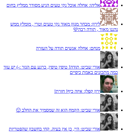
אליהו:
אחלה אוכל נקי טעים הגיע מסודר ממליץ בחום
לירון:
מבחר מגוון מאוד נקי טעים וטרי , מומלץ ממש
נהננו מאוד , תודה רבה🩷
מנחם:
אחלה אנשים תודה על העזרה
אורי שביט:
תודה! טיפין טיפין, כרגע עם הגזר :-) יש עוד
כמה מתכונים באמת כיפיים
ירון קפלן:
איזה כיף! חזרת!
אורי שביט:
הקמח הוא זה שמסמיך את החלב 🙂
אורי שביט:
היי, כן אין בעיה. קחי בחשבון שהפטריות