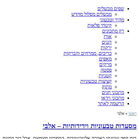
שפים מבשלים
מבשלים מסלול מחדש
מהיר וטבעוני
קינוחי פלאות
רק מתכונים
אורז
דגנים
ירקות
כריכים, ממרחים והברקות
מאפים
מרקים
פסטה
קטניות
קציצות טבעוניות
מתוק
מתכוני חגים
מתכוני וידאו
הרשמה לאתר
ראשי
»
אלבי
מסעדות טבעוניות וידידותיות – אלבי
בית קפה שכונתי באוירה אלטרנטיבית. התפריט מצומצם, אבל רוב המנות