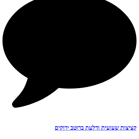
קציצות שעועית ודלעת ברוטב ירוקים