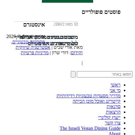
פוסטים פופולריים
אינסטגרם
11 מאי, 2013
12 ינואר, 2014
31 מאי, 2015
זכויות יוצרים © 2026
מרנג טבעוני: המדריך המלא
משתה טבעוני: אותה אדורה
מתכונים זריזים: המבורגר פריך
מתכונים טבעוניים
,
בשינוי אדרת
של קינואה ועדשים
לקצף שכובש את העולם
מאת אורי שביט |
אסטרטגיה שיווקית
וקידום
: דודי שרון |
מדיניות פרטיות
|
ראשי
מי אני
מדריך מסעדות טבעוניות וידידותיות
קייטרינג ואוכל מוכן הביתה
סדנאות
הרצאות
ייעוץ קולינרי
צרו קשר
The Israeli Vegan Dining Guide
About