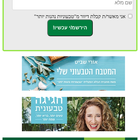
אני מאשר/ת קבלת דיוור מ"טבעוניות נהנות יותר"