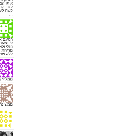
אותו קצ
לגבי הבצ
קשה לעב
...
הטעם אל
לי נשאר
נוזלי ול
מריחת ש
ללא שמן 
ממליץ ב
ממש נהננ