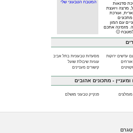
כת סדנאות
, מרצה ויועצת
ארית, ועורכת
מתכונים
יים עם המון
. מזמינה אתכם
למטבח 🙂
ים
ם עדשים ירוקות
מסעדות טבעוניות בתל אביב
אורחים
עוגיות שיבולת שועל
וויטים
קישורים מעניינים
ומעניין - מתכונים אהובים
מומלצים
פנקייק טבעוני מושלם
טגרם