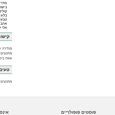
מדרי
בישול
קולינ
בלוג 
טבעונ
אהבה
אלי 
קישור
מג'דרה ע
מתכונים 
עוגת ביסק
טעים 
מתכונים 
פוסטים פופולריים
אינס