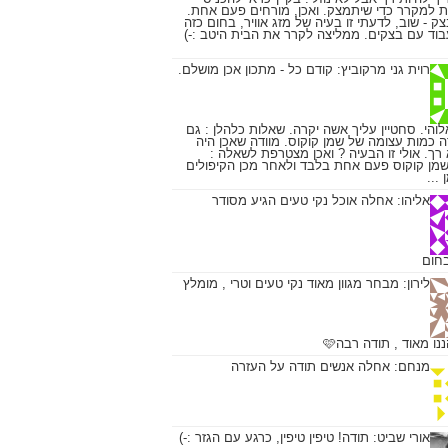
ת למקרר כדי שיתמצק. ואכן, מורחים פעם אחת.
ק - שוב, לדעתי זו בעיה של מזג אוויר, בחום כזה
וד עם בצקים. ממליצה לקרר את הבית היטב :-)
רוית גני מרקוביץ:
קודם כל - מתכון אכן מושלם.
והי. סחטיין עליך אשה יקרה. שאלות כלהלן : גם
ה כמות עצומה של שמן קוקוס. מוודה שאכן היה
א רך. אולי זו הבעיה ? ואכן מצטרפת לשאלה :
מן קוקוס פעם אחת בלבד ולאחר מכן הקיפולים
...
אליהו:
אחלה אוכל נקי טעים הגיע מסודר
חום
לירון:
מבחר מגוון מאוד נקי טעים וטרי , מומלץ
ו מאוד , תודה רבה🩷
מנחם:
אחלה אנשים תודה על העזרה
אורי שביט:
תודה! טיפין טיפין, כרגע עם הגזר :-)