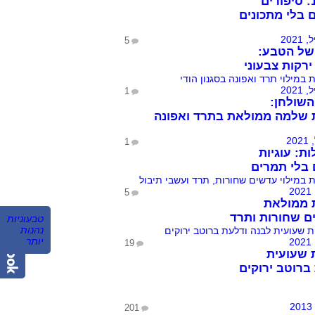
הכל 10: סיפורים
 בלי מתכונים
5
של הטבע:
ירקות צבעוני
1
שולחן:
 שלמה ממולאת בתרד ואפונה
1
ות: עוגיות
בלי תמרים
5
 ממולאת
 שחורות ותרד
‏טבעוניות
נהנות
יותר‏
19
 שעועית
ברוטב ירוקים
201