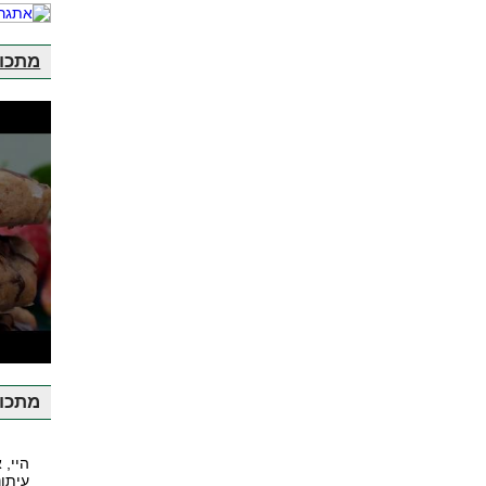
מתכונ
ע
מתכונ
היי, 
עיתונ