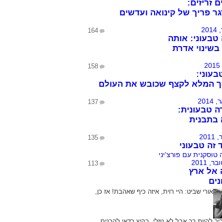
 זריזים:
ר פריך של קינואה ועדשים
164
בעוני: אותה
בשינוי אדרת
158
בעוני:
ך המלא לקצף שכובש את העולם
137
 טבעונית:
בתבנית
135
 זה טבעוני
113
 אל ארץ
ים
אורי שביט:
היי רוית, איזה כיף שאהבת! אז כן,
ך להיות רך אבל לא נוזלי. בקיץ כדאי להכניס