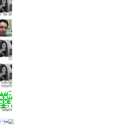
יש עוד 
🙂
שהפטריו
להוסיף 
ולשמור 