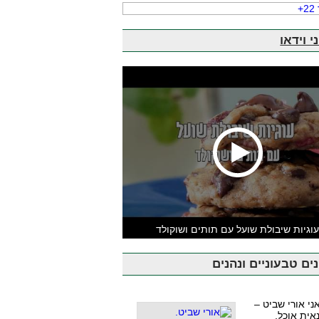
י וידאו
וגיות שיבולת שועל עם תותים ושוקולד
ים טבעוניים ונהנים
אני אורי שביט –
אית אוכל,