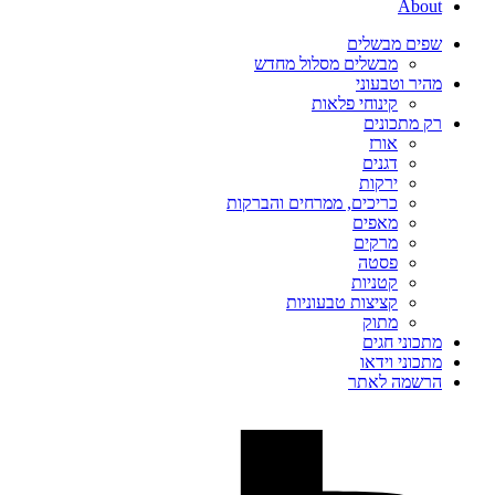
About
שפים מבשלים
מבשלים מסלול מחדש
מהיר וטבעוני
קינוחי פלאות
רק מתכונים
אורז
דגנים
ירקות
כריכים, ממרחים והברקות
מאפים
מרקים
פסטה
קטניות
קציצות טבעוניות
מתוק
מתכוני חגים
מתכוני וידאו
הרשמה לאתר