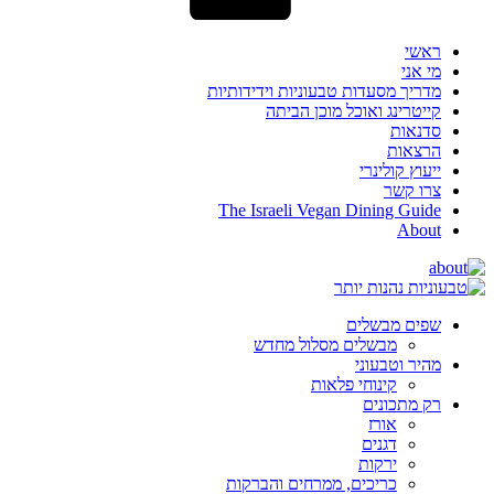
ראשי
מי אני
מדריך מסעדות טבעוניות וידידותיות
קייטרינג ואוכל מוכן הביתה
סדנאות
הרצאות
ייעוץ קולינרי
צרו קשר
The Israeli Vegan Dining Guide
About
שפים מבשלים
מבשלים מסלול מחדש
מהיר וטבעוני
קינוחי פלאות
רק מתכונים
אורז
דגנים
ירקות
כריכים, ממרחים והברקות