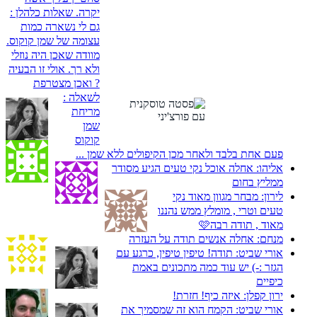
יקרה. שאלות כלהלן :
גם לי נשארה כמות
עצומה של שמן קוקוס.
מוודה שאכן היה נוזלי
ולא רך. אולי זו הבעיה
? ואכן מצטרפת
לשאלה :
מריחת
שמן
קוקוס
פעם אחת בלבד ולאחר מכן הקיפולים ללא שמן ...
אליהו:
אחלה אוכל נקי טעים הגיע מסודר
ממליץ בחום
לירון:
מבחר מגוון מאוד נקי
טעים וטרי , מומלץ ממש נהננו
מאוד , תודה רבה🩷
מנחם:
אחלה אנשים תודה על העזרה
אורי שביט:
תודה! טיפין טיפין, כרגע עם
הגזר :-) יש עוד כמה מתכונים באמת
כיפיים
ירון קפלן:
איזה כיף! חזרת!
אורי שביט:
הקמח הוא זה שמסמיך את