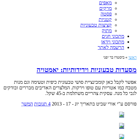
מאפים
מרקים
פסטה
קטניות
קציצות טבעוניות
מתוק
מתכוני חגים
מתכוני וידאו
הרשמה לאתר
ראשי
»
ביסטרו בר יפני
מסעדות טבעוניות וידידותיות: יאמטויה
אפשר לקבל כאן קומבינציית סושי טבעונית כיפית וטעימה וגם מנות
מטבח כמו אטריות עם טופו וירקות. המלצרים האדיבים מבררים ובודקים
לגבי כל מנה. עסקית צהריים משתלמת ב-45 שקל.
פורסם ע"י אורי שביט
בתאריך יונ - 17 - 2013
4 תגובות
המשך