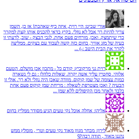
אורי שביט:
היי רוית, איזה כיף שאהבת! אז כן, השמן
צריך להיות רך אבל לא נוזלי. בקיץ כדאי להכניס אותו קצת למקרר
כדי שיתמצק. ואכן, מורחים פעם אחת. לגבי הבצק - שוב, לדעתי זו
בעיה של מזג אוויר, בחום כזה קשה לעבוד עם בצקים. ממליצה
לקרר את הבית היטב :-) ...
רוית גני מרקוביץ:
קודם כל - מתכון אכן מושלם. הטעם
אלוהי. סחטיין עליך אשה יקרה. שאלות כלהלן : גם לי נשארה
כמות עצומה של שמן קוקוס. מוודה שאכן היה נוזלי ולא רך. אולי זו
הבעיה ? ואכן מצטרפת לשאלה : מריחת שמן קוקוס פעם אחת
בלבד ולאחר מכן הקיפולים ללא שמן ...
אליהו:
אחלה אוכל נקי טעים הגיע מסודר ממליץ בחום
לירון:
מבחר מגוון מאוד נקי טעים וטרי , מומלץ ממש
נהננו מאוד , תודה רבה🩷