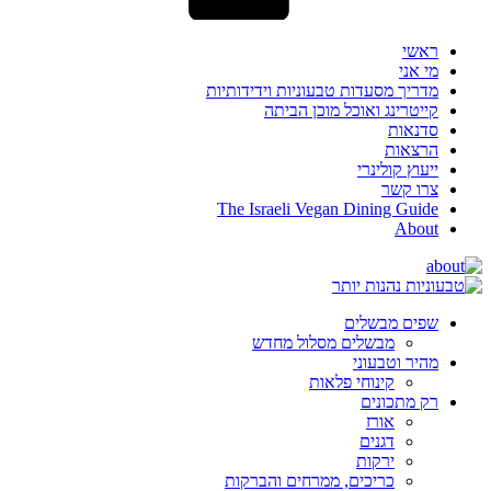
ראשי
מי אני
מדריך מסעדות טבעוניות וידידותיות
קייטרינג ואוכל מוכן הביתה
סדנאות
הרצאות
ייעוץ קולינרי
צרו קשר
The Israeli Vegan Dining Guide
About
שפים מבשלים
מבשלים מסלול מחדש
מהיר וטבעוני
קינוחי פלאות
רק מתכונים
אורז
דגנים
ירקות
כריכים, ממרחים והברקות