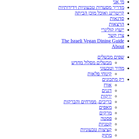
מי אני
מדריך מסעדות טבעוניות וידידותיות
קייטרינג ואוכל מוכן הביתה
סדנאות
הרצאות
ייעוץ קולינרי
צרו קשר
The Israeli Vegan Dining Guide
About
שפים מבשלים
מבשלים מסלול מחדש
מהיר וטבעוני
קינוחי פלאות
רק מתכונים
אורז
דגנים
ירקות
כריכים, ממרחים והברקות
מאפים
מרקים
פסטה
קטניות
קציצות טבעוניות
מתוק