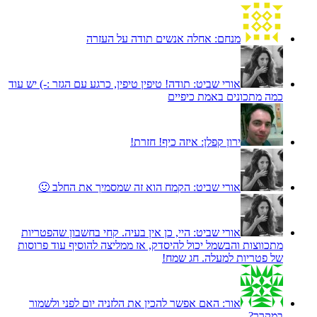
מנחם:
אחלה אנשים תודה על העזרה
אורי שביט:
תודה! טיפין טיפין, כרגע עם הגזר :-) יש עוד
כמה מתכונים באמת כיפיים
ירון קפלן:
איזה כיף! חזרת!
אורי שביט:
הקמח הוא זה שמסמיך את החלב 🙂
אורי שביט:
היי, כן אין בעיה. קחי בחשבון שהפטריות
מתכווצות והבשמל יכול להיסדק, אז ממליצה להוסיף עוד פרוסות
של פטריות למעלה. חג שמח!
אור:
האם אפשר להכין את הלזניה יום לפני ולשמור
במקרר?