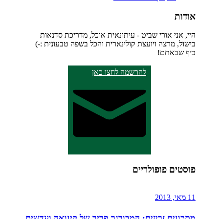
אודות
היי, אני אורי שביט - עיתונאית אוכל, מדריכת סדנאות
בישול, מרצה ויועצת קולינארית והכל בשפה טבעונית :-)
כיף שבאתם!
להרשמה לחצו כאן
פוסטים פופולריים
11 מאי, 2013
מתכונים זריזים: המבורגר פריך של קינואה ועדשים