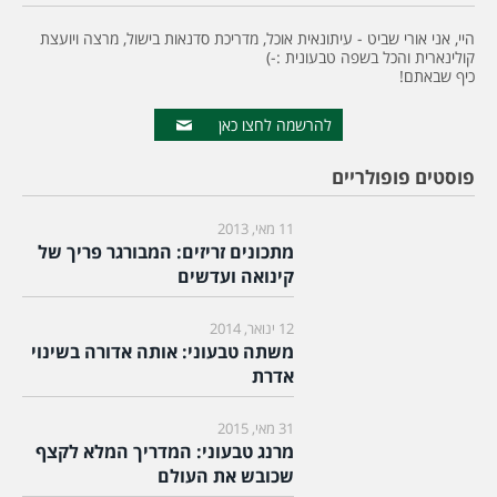
היי, אני אורי שביט - עיתונאית אוכל, מדריכת סדנאות בישול, מרצה ויועצת
קולינארית והכל בשפה טבעונית :-)
כיף שבאתם!
להרשמה לחצו כאן
פוסטים פופולריים
11 מאי, 2013
מתכונים זריזים: המבורגר פריך של
קינואה ועדשים
12 ינואר, 2014
משתה טבעוני: אותה אדורה בשינוי
אדרת
31 מאי, 2015
מרנג טבעוני: המדריך המלא לקצף
שכובש את העולם