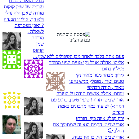
גם לי נשארה כמות
עצומה של שמן קוקוס.
מוודה שאכן היה נוזלי
ולא רך. אולי זו הבעיה
? ואכן מצטרפת
לשאלה :
מריחת
שמן
קוקוס
פעם אחת בלבד ולאחר מכן הקיפולים ללא שמן ...
אליהו:
אחלה אוכל נקי טעים הגיע מסודר
ממליץ בחום
לירון:
מבחר מגוון מאוד נקי
טעים וטרי , מומלץ ממש נהננו
מאוד , תודה רבה🩷
מנחם:
אחלה אנשים תודה על העזרה
אורי שביט:
תודה! טיפין טיפין, כרגע עם
הגזר :-) יש עוד כמה מתכונים באמת
כיפיים
ירון קפלן:
איזה כיף! חזרת!
אורי שביט:
הקמח הוא זה שמסמיך את
החלב 🙂
אורי שביט:
היי, כן אין בעיה.