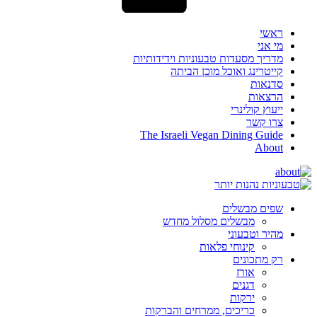
ראשי
מי אני
מדריך מסעדות טבעוניות וידידותיות
קייטרינג ואוכל מוכן הביתה
סדנאות
הרצאות
ייעוץ קולינרי
צרו קשר
The Israeli Vegan Dining Guide
About
שפים מבשלים
מבשלים מסלול מחדש
מהיר וטבעוני
קינוחי פלאות
רק מתכונים
אורז
דגנים
ירקות
כריכים, ממרחים והברקות