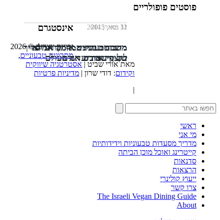
פוסטים פופולריים
אינסטגרם
11 מאי, 2013
12 ינואר, 2014
31 מאי, 2015
זכויות יוצרים © 2026
מרנג טבעוני: המדריך המלא
משתה טבעוני: אותה אדורה
מתכונים זריזים: המבורגר פריך
מתכונים טבעוניים
,
בשינוי אדרת
של קינואה ועדשים
לקצף שכובש את העולם
מאת אורי שביט |
אסטרטגיה שיווקית
וקידום
: דודי שרון |
מדיניות פרטיות
|
ראשי
מי אני
מדריך מסעדות טבעוניות וידידותיות
קייטרינג ואוכל מוכן הביתה
סדנאות
הרצאות
ייעוץ קולינרי
צרו קשר
The Israeli Vegan Dining Guide
About