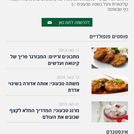
קולינארית והכל בשפה טבעונית :-)
כיף שבאתם!
להרשמה לחצו כאן
פוסטים פופולריים
11 מאי, 2013
מתכונים זריזים: המבורגר פריך של
קינואה ועדשים
12 ינואר, 2014
משתה טבעוני: אותה אדורה בשינוי
אדרת
31 מאי, 2015
מרנג טבעוני: המדריך המלא לקצף
שכובש את העולם
אינסטגרם