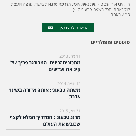
היי, אני אורי שביט - עיתונאית אוכל, מדריכת סדנאות בישול, מרצה ויועצת
קולינארית והכל בשפה טבעונית :-)
כיף שבאתם!
להרשמה לחצו כאן
פוסטים פופולריים
11 מאי, 2013
מתכונים זריזים: המבורגר פריך של
קינואה ועדשים
12 ינואר, 2014
משתה טבעוני: אותה אדורה בשינוי
אדרת
31 מאי, 2015
מרנג טבעוני: המדריך המלא לקצף
שכובש את העולם