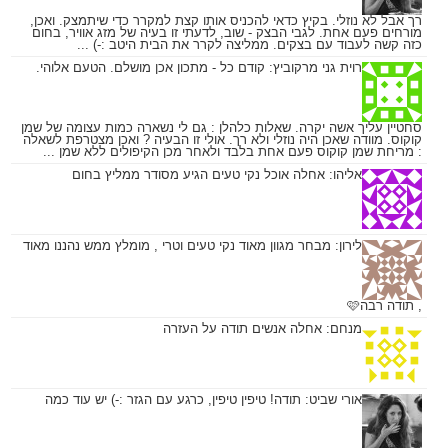
רך אבל לא נוזלי. בקיץ כדאי להכניס אותו קצת למקרר כדי שיתמצק. ואכן,
מורחים פעם אחת. לגבי הבצק - שוב, לדעתי זו בעיה של מזג אוויר, בחום
כזה קשה לעבוד עם בצקים. ממליצה לקרר את הבית היטב :-) ...
רוית גני מרקוביץ:
קודם כל - מתכון אכן מושלם. הטעם אלוהי.
סחטיין עליך אשה יקרה. שאלות כלהלן : גם לי נשארה כמות עצומה של שמן
קוקוס. מוודה שאכן היה נוזלי ולא רך. אולי זו הבעיה ? ואכן מצטרפת לשאלה
: מריחת שמן קוקוס פעם אחת בלבד ולאחר מכן הקיפולים ללא שמן ...
אליהו:
אחלה אוכל נקי טעים הגיע מסודר ממליץ בחום
לירון:
מבחר מגוון מאוד נקי טעים וטרי , מומלץ ממש נהננו מאוד
, תודה רבה🩷
מנחם:
אחלה אנשים תודה על העזרה
אורי שביט:
תודה! טיפין טיפין, כרגע עם הגזר :-) יש עוד כמה