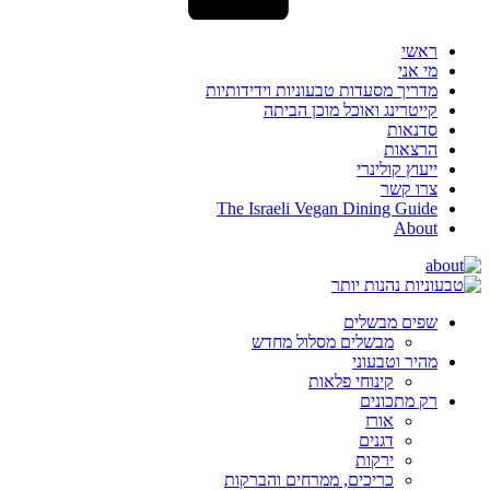
ראשי
מי אני
מדריך מסעדות טבעוניות וידידותיות
קייטרינג ואוכל מוכן הביתה
סדנאות
הרצאות
ייעוץ קולינרי
צרו קשר
The Israeli Vegan Dining Guide
About
שפים מבשלים
מבשלים מסלול מחדש
מהיר וטבעוני
קינוחי פלאות
רק מתכונים
אורז
דגנים
ירקות
כריכים, ממרחים והברקות