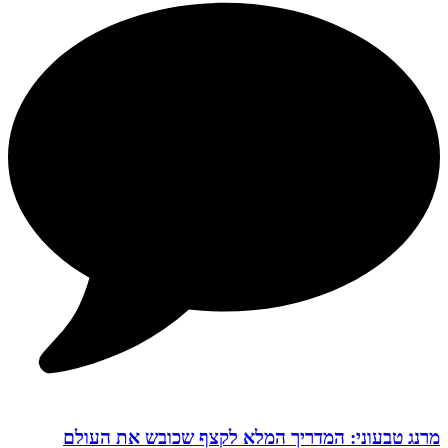
מרנג טבעוני: המדריך המלא לקצף שכובש את העולם