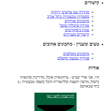
קישורים
מג'דרה עם עדשים ירוקות
מסעדות טבעוניות בתל אביב
מתכונים אורחים
עוגיות שיבולת שועל
עוגת ביסקוויטים
קישורים מעניינים
טעים ומעניין - מתכונים אהובים
מתכונים מומלצים
פנקייק טבעוני מושלם
אודות
היי, אני אורי שביט - עיתונאית אוכל, מדריכת סדנאות
בישול, מרצה ויועצת קולינארית והכל בשפה טבעונית :-)
כיף שבאתם!
להרשמה לחצו כאן