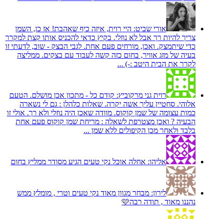
אורי שביט:
היי רוית, איזה כיף שאהבת! אז כן, השמן
צריך להיות רך אבל לא נוזלי. בקיץ כדאי להכניס אותו קצת למקרר
כדי שיתמצק. ואכן, מורחים פעם אחת. לגבי הבצק - שוב, לדעתי זו
בעיה של מזג אוויר, בחום כזה קשה לעבוד עם בצקים. ממליצה
לקרר את הבית היטב :-) ...
רוית גני מרקוביץ:
קודם כל - מתכון אכן מושלם. הטעם
אלוהי. סחטיין עליך אשה יקרה. שאלות כלהלן : גם לי נשארה
כמות עצומה של שמן קוקוס. מוודה שאכן היה נוזלי ולא רך. אולי זו
הבעיה ? ואכן מצטרפת לשאלה : מריחת שמן קוקוס פעם אחת
בלבד ולאחר מכן הקיפולים ללא שמן ...
אליהו:
אחלה אוכל נקי טעים הגיע מסודר ממליץ בחום
לירון:
מבחר מגוון מאוד נקי טעים וטרי , מומלץ ממש
נהננו מאוד , תודה רבה🩷