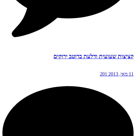
קציצות שעועית ודלעת ברוטב ירוקים
11 מאי, 2013
201