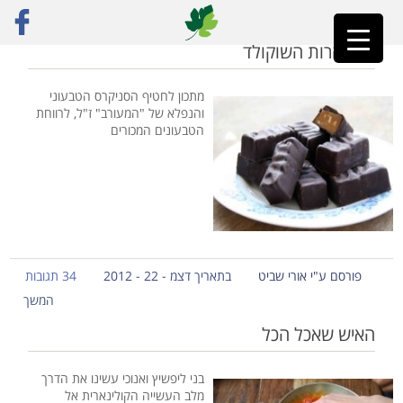
ראשי
»
הבסטה
על נהרות השוקולד
מתכון לחטיף הסניקרס הטבעוני
והנפלא של "המעורב" ז"ל, לרווחת
הטבעונים המכורים
פורסם ע"י אורי שביט
בתאריך דצמ - 22 - 2012
34 תגובות
המשך
האיש שאכל הכל
בני ליפשיץ ואנוכי עשינו את הדרך
מלב העשייה הקולינארית אל