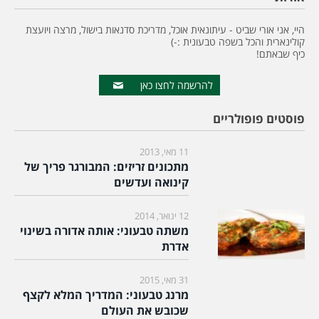
היי, אני אורי שביט - עיתונאית אוכל, מדריכת סדנאות בישול, מרצה ויועצת
קולינארית והכל בשפה טבעונית :-)
כיף שבאתם!
להרשמה לחצו כאן
פוסטים פופולריים
11 מאי, 2013
מתכונים זריזים: המבורגר פריך של
קינואה ועדשים
12 ינואר, 2014
משתה טבעוני: אותה אדורה בשינוי
אדרת
31 מאי, 2015
מרנג טבעוני: המדריך המלא לקצף
שכובש את העולם