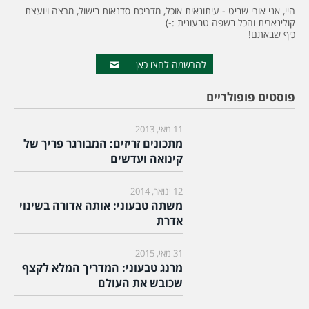
היי, אני אורי שביט - עיתונאית אוכל, מדריכת סדנאות בישול, מרצה ויועצת
קולינארית והכל בשפה טבעונית :-)
כיף שבאתם!
להרשמה לחצו כאן
פוסטים פופולריים
11 מאי, 2013
מתכונים זריזים: המבורגר פריך של
קינואה ועדשים
12 ינואר, 2014
משתה טבעוני: אותה אדורה בשינוי
אדרת
31 מאי, 2015
מרנג טבעוני: המדריך המלא לקצף
שכובש את העולם