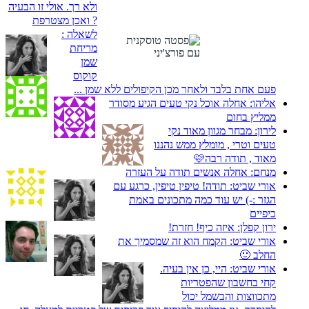
ולא רך. אולי זו הבעיה
? ואכן מצטרפת
לשאלה :
מריחת
שמן
קוקוס
פעם אחת בלבד ולאחר מכן הקיפולים ללא שמן ...
אליהו:
אחלה אוכל נקי טעים הגיע מסודר
ממליץ בחום
לירון:
מבחר מגוון מאוד נקי
טעים וטרי , מומלץ ממש נהננו
מאוד , תודה רבה🩷
מנחם:
אחלה אנשים תודה על העזרה
אורי שביט:
תודה! טיפין טיפין, כרגע עם
הגזר :-) יש עוד כמה מתכונים באמת
כיפיים
ירון קפלן:
איזה כיף! חזרת!
אורי שביט:
הקמח הוא זה שמסמיך את
החלב 🙂
אורי שביט:
היי, כן אין בעיה.
קחי בחשבון שהפטריות
מתכווצות והבשמל יכול