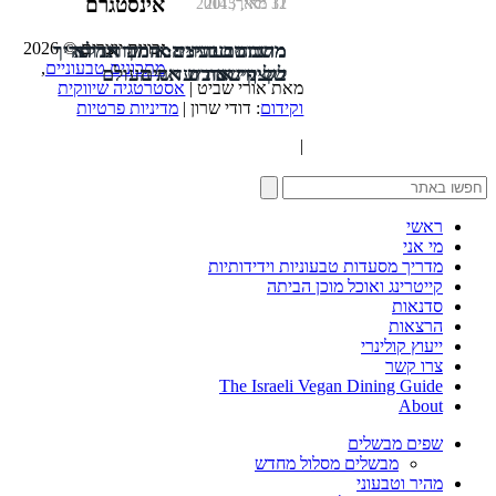
אינסטגרם
11 מאי, 2013
12 ינואר, 2014
31 מאי, 2015
זכויות יוצרים © 2026
מרנג טבעוני: המדריך המלא
משתה טבעוני: אותה אדורה
מתכונים זריזים: המבורגר פריך
מתכונים טבעוניים
,
בשינוי אדרת
של קינואה ועדשים
לקצף שכובש את העולם
מאת אורי שביט |
אסטרטגיה שיווקית
וקידום
: דודי שרון |
מדיניות פרטיות
|
ראשי
מי אני
מדריך מסעדות טבעוניות וידידותיות
קייטרינג ואוכל מוכן הביתה
סדנאות
הרצאות
ייעוץ קולינרי
צרו קשר
The Israeli Vegan Dining Guide
About
שפים מבשלים
מבשלים מסלול מחדש
מהיר וטבעוני