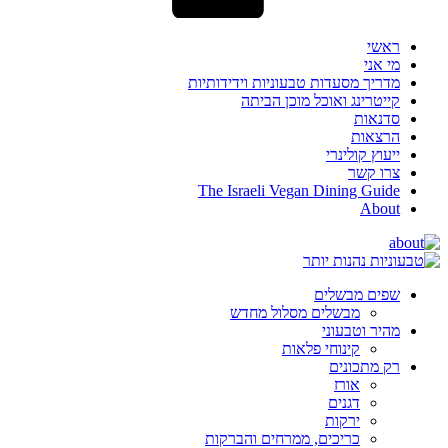
ראשי
מי אני
מדריך מסעדות טבעוניות וידידותיות
קייטרינג ואוכל מוכן הביתה
סדנאות
הרצאות
ייעוץ קולינרי
צרו קשר
The Israeli Vegan Dining Guide
About
שפים מבשלים
מבשלים מסלול מחדש
מהיר וטבעוני
קינוחי פלאות
רק מתכונים
אורז
דגנים
ירקות
כריכים, ממרחים והברקות