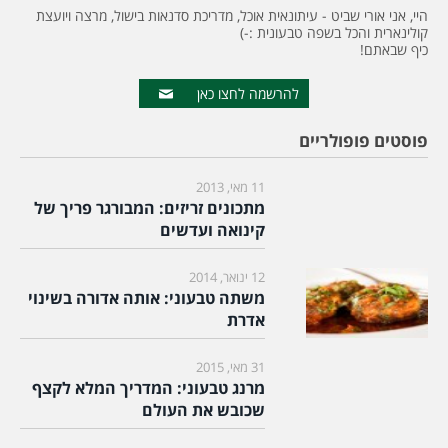
היי, אני אורי שביט - עיתונאית אוכל, מדריכת סדנאות בישול, מרצה ויועצת
קולינארית והכל בשפה טבעונית :-)
כיף שבאתם!
להרשמה לחצו כאן
פוסטים פופולריים
11 מאי, 2013
מתכונים זריזים: המבורגר פריך של
קינואה ועדשים
12 ינואר, 2014
משתה טבעוני: אותה אדורה בשינוי
אדרת
31 מאי, 2015
מרנג טבעוני: המדריך המלא לקצף
שכובש את העולם