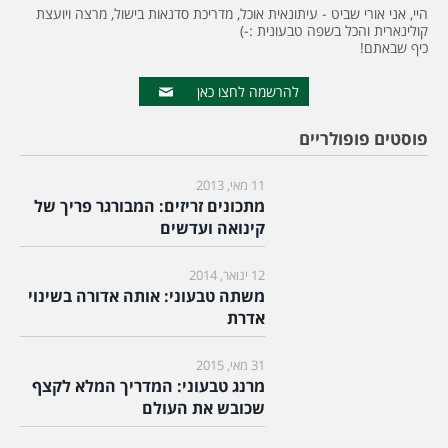
היי, אני אורי שביט - עיתונאית אוכל, מדריכת סדנאות בישול, מרצה ויועצת
קולינארית והכל בשפה טבעונית :-)
כיף שבאתם!
להרשמה לחצו כאן
פוסטים פופולריים
11 מאי, 2013
מתכונים זריזים: המבורגר פריך של
קינואה ועדשים
12 ינואר, 2014
משתה טבעוני: אותה אדורה בשינוי
אדרת
31 מאי, 2015
מרנג טבעוני: המדריך המלא לקצף
שכובש את העולם