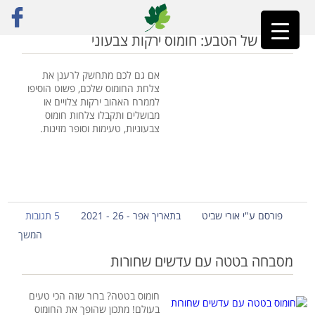
ראשי
»
חומוס בטטה
הצבע של הטבע: חומוס ירקות צבעוני
אם גם לכם מתחשק לרענן את
צלחת החומוס שלכם, פשוט הוסיפו
לממרח האהוב ירקות צלויים או
מבושלים ותקבלו צלחות חומוס
צבעוניות, טעימות וסופר מזינות.
פורסם ע"י אורי שביט
בתאריך אפר - 26 - 2021
5 תגובות
המשך
מסבחה בטטה עם עדשים שחורות
חומוס בטטה? ברור שזה הכי טעים
בעולם! מתכון שהופך את החומוס