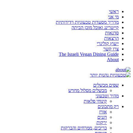
ראשי
מי אני
מדריך מסעדות טבעוניות וידידותיות
קייטרינג ואוכל מוכן הביתה
סדנאות
הרצאות
ייעוץ קולינרי
צרו קשר
The Israeli Vegan Dining Guide
About
שפים מבשלים
מבשלים מסלול מחדש
מהיר וטבעוני
קינוחי פלאות
רק מתכונים
אורז
דגנים
ירקות
כריכים, ממרחים והברקות