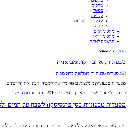
מאפים
מרקים
פסטה
קטניות
קציצות טבעוניות
מתוק
מתכוני חגים
מתכוני וידאו
הרשמה לאתר
ראשי
»
טיול טבעוני
טבעונות, אהבה קולומביאנית
מסעדות טבעוניות מומלצות באזור מדיין, קולומביה. הכינו את הדרכונים!
פורסם ע"י אורי שביט
בתאריך דצמ - 9 - 2019
הוסף תגובות
המשך
מסעדות טבעוניות בסן פרנסיסקו: לשבת על המים ולא
ענת השביט-ינאי יצאה לטיול בארצות הברית וחזרה עם המלצות למטייל הטב