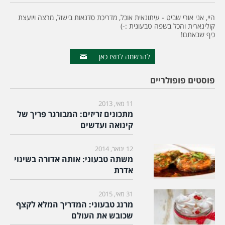
היי, אני אורי שביט - עיתונאית אוכל, מדריכת סדנאות בישול, מרצה ויועצת
קולינארית והכל בשפה טבעונית :-)
כיף שבאתם!
להרשמה לחצו כאן
פוסטים פופולריים
11 מאי, 2013
מתכונים זריזים: המבורגר פריך של
קינואה ועדשים
12 ינואר, 2014
משתה טבעוני: אותה אדורה בשינוי
אדרת
31 מאי, 2015
מרנג טבעוני: המדריך המלא לקצף
שכובש את העולם