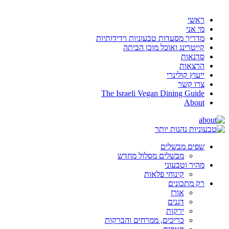
ראשי
מי אני
מדריך מסעדות טבעוניות וידידותיות
קייטרינג ואוכל מוכן הביתה
סדנאות
הרצאות
ייעוץ קולינרי
צרו קשר
The Israeli Vegan Dining Guide
About
שפים מבשלים
מבשלים מסלול מחדש
מהיר וטבעוני
קינוחי פלאות
רק מתכונים
אורז
דגנים
ירקות
כריכים, ממרחים והברקות