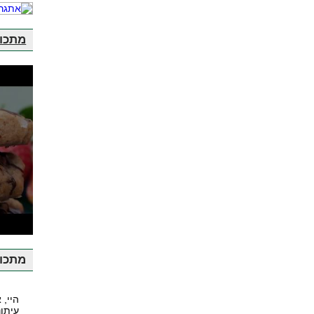
מתכונ
ע
מתכונ
היי, 
עיתונ