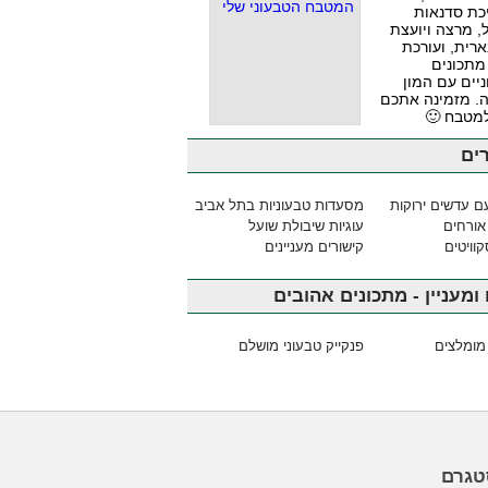
כת סדנאות
, מרצה ויועצת
ארית, ועורכת
מתכונים
יים עם המון
. מזמינה אתכם
למטבח 🙂
ים
ם עדשים ירוקות
מסעדות טבעוניות בתל אביב
אורחים
עוגיות שיבולת שועל
וויטים
קישורים מעניינים
ומעניין - מתכונים אהובים
מומלצים
פנקייק טבעוני מושלם
טגרם