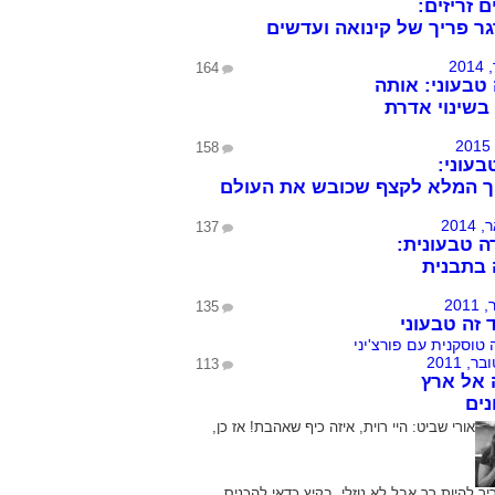
 זריזים:
ר פריך של קינואה ועדשים
164
בעוני: אותה
בשינוי אדרת
158
בעוני:
ך המלא לקצף שכובש את העולם
137
 טבעונית:
בתבנית
135
 זה טבעוני
113
 אל ארץ
ים
אורי שביט:
היי רוית, איזה כיף שאהבת! אז כן,
ך להיות רך אבל לא נוזלי. בקיץ כדאי להכניס