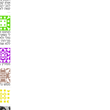
אותו קצ
לגבי הבצ
קשה לעב
...
הטעם אל
לי נשאר
נוזלי ול
מריחת ש
ללא שמן 
ממליץ ב
ממש נהננ