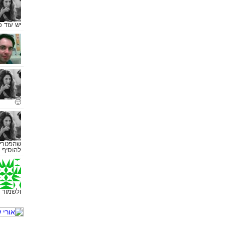
יש עוד 
🙂
שהפטריו
להוסיף 
ולשמור 