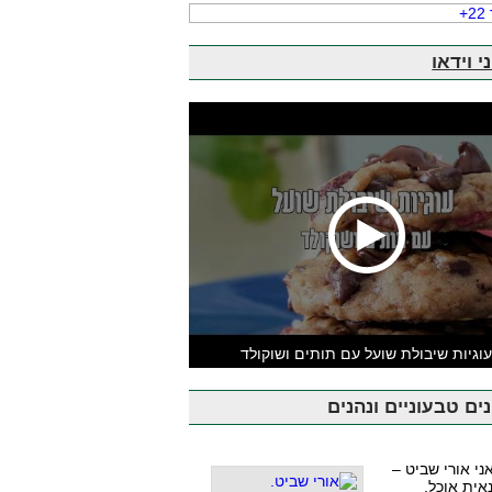
י וידאו
וגיות שיבולת שועל עם תותים ושוקולד
ים טבעוניים ונהנים
אני אורי שביט –
אית אוכל,