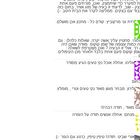
ת למקרר כדי שיתמצק. ואכן, מורחים פעם אחת.
ק - שוב, לדעתי זו בעיה של מזג אוויר, בחום כזה
וד עם בצקים. ממליצה לקרר את הבית היטב :-)
רוית גני מרקוביץ:
קודם כל - מתכון אכן מושלם.
והי. סחטיין עליך אשה יקרה. שאלות כלהלן : גם
ה כמות עצומה של שמן קוקוס. מוודה שאכן היה
א רך. אולי זו הבעיה ? ואכן מצטרפת לשאלה :
מן קוקוס פעם אחת בלבד ולאחר מכן הקיפולים
...
אליהו:
אחלה אוכל נקי טעים הגיע מסודר
חום
לירון:
מבחר מגוון מאוד נקי טעים וטרי , מומלץ
ו מאוד , תודה רבה🩷
מנחם:
אחלה אנשים תודה על העזרה
אורי שביט:
תודה! טיפין טיפין, כרגע עם הגזר :-)