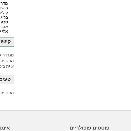
מדרי
בישול
קולינ
בלוג 
טבעונ
אהבה
אלי 
קישור
מג'דרה ע
מתכונים 
עוגת ביסק
טעים 
מתכונים 
פוסטים פופולריים
אינס