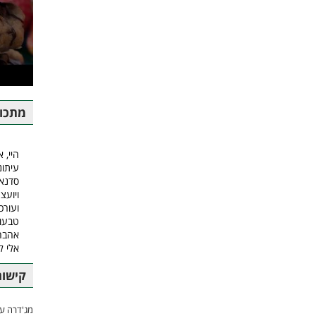
מתכונ
היי, א
עיתונ
סדנאו
ויועצ
ועורכ
טבעונ
אהבה.
אלי 
קישור
מג'דרה עם