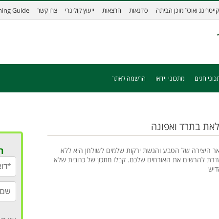
קייטרינג ואוכל מוכן הביתה
סדנאות
הרצאות
ייעוץ קולינרי
צרו קשר
ining Guide
כוני חגים
מתכוני וידאו
הרשמה לאתר
לאת בתרד ואפונה
ר
ר היצירה של הטבע והגשת ירקות שלמים לשולחן היא ללא
רת להרשים את האורחים שלכם. קבלו מתכון של כרובית שלא
דיש