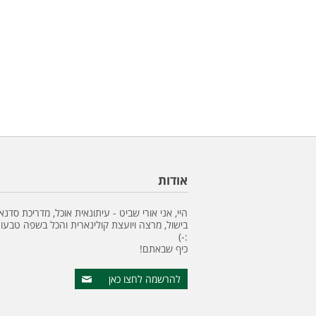
אודות
היי, אני אורי שביט - עיתונאית אוכל, מדריכת סדנא
בישול, מרצה ויועצת קולינארית והכל בשפה טבעונ
:-)
כיף שבאתם!
להרשמה לחצו כאן