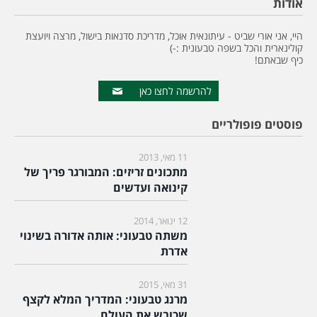
אודות
היי, אני אורי שביט - עיתונאית אוכל, מדריכת סדנאות בישול, מרצה ויועצת
קולינארית והכל בשפה טבעונית :-)
כיף שבאתם!
להרשמה לחצו כאן
פוסטים פופולריים
11 מאי, 2013
מתכונים זריזים: המבורגר פריך של
קינואה ועדשים
12 ינואר, 2014
משתה טבעוני: אותה אדורה בשינוי
אדרת
31 מאי, 2015
מרנג טבעוני: המדריך המלא לקצף
שכובש את העולם