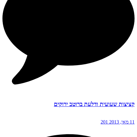
קציצות שעועית ודלעת ברוטב ירוקים
11 מאי, 2013
201