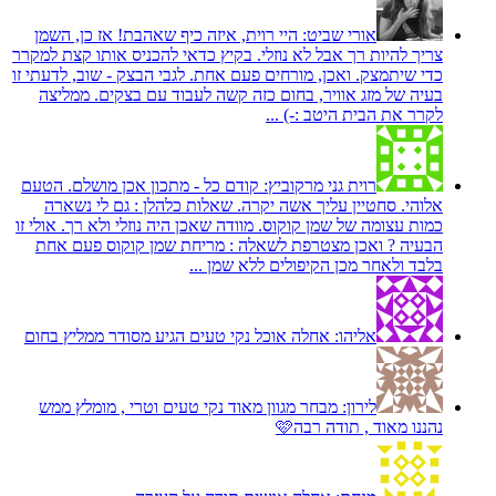
אורי שביט:
היי רוית, איזה כיף שאהבת! אז כן, השמן
צריך להיות רך אבל לא נוזלי. בקיץ כדאי להכניס אותו קצת למקרר
כדי שיתמצק. ואכן, מורחים פעם אחת. לגבי הבצק - שוב, לדעתי זו
בעיה של מזג אוויר, בחום כזה קשה לעבוד עם בצקים. ממליצה
לקרר את הבית היטב :-) ...
רוית גני מרקוביץ:
קודם כל - מתכון אכן מושלם. הטעם
אלוהי. סחטיין עליך אשה יקרה. שאלות כלהלן : גם לי נשארה
כמות עצומה של שמן קוקוס. מוודה שאכן היה נוזלי ולא רך. אולי זו
הבעיה ? ואכן מצטרפת לשאלה : מריחת שמן קוקוס פעם אחת
בלבד ולאחר מכן הקיפולים ללא שמן ...
אליהו:
אחלה אוכל נקי טעים הגיע מסודר ממליץ בחום
לירון:
מבחר מגוון מאוד נקי טעים וטרי , מומלץ ממש
נהננו מאוד , תודה רבה🩷