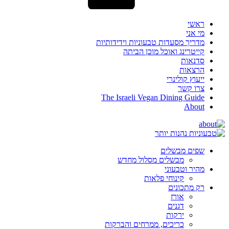
ראשי
מי אני
מדריך מסעדות טבעוניות וידידותיות
קייטרינג ואוכל מוכן הביתה
סדנאות
הרצאות
ייעוץ קולינרי
צרו קשר
The Israeli Vegan Dining Guide
About
שפים מבשלים
מבשלים מסלול מחדש
מהיר וטבעוני
קינוחי פלאות
רק מתכונים
אורז
דגנים
ירקות
כריכים, ממרחים והברקות