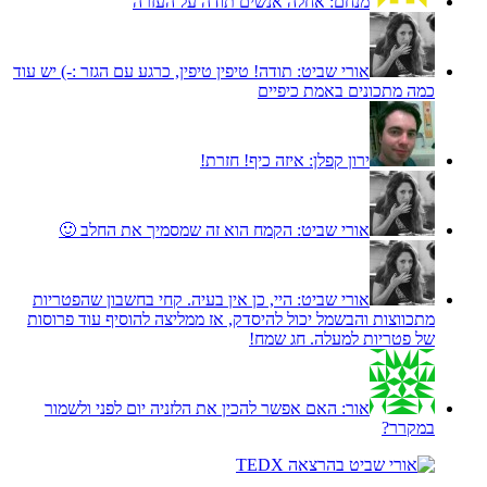
מנחם:
אחלה אנשים תודה על העזרה
אורי שביט:
תודה! טיפין טיפין, כרגע עם הגזר :-) יש עוד
כמה מתכונים באמת כיפיים
ירון קפלן:
איזה כיף! חזרת!
אורי שביט:
הקמח הוא זה שמסמיך את החלב 🙂
אורי שביט:
היי, כן אין בעיה. קחי בחשבון שהפטריות
מתכווצות והבשמל יכול להיסדק, אז ממליצה להוסיף עוד פרוסות
של פטריות למעלה. חג שמח!
אור:
האם אפשר להכין את הלזניה יום לפני ולשמור
במקרר?