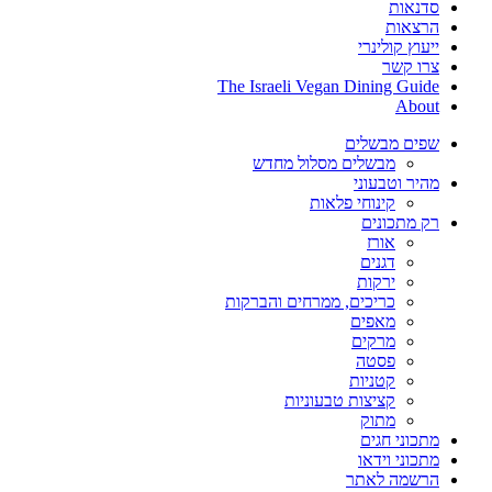
סדנאות
הרצאות
ייעוץ קולינרי
צרו קשר
The Israeli Vegan Dining Guide
About
שפים מבשלים
מבשלים מסלול מחדש
מהיר וטבעוני
קינוחי פלאות
רק מתכונים
אורז
דגנים
ירקות
כריכים, ממרחים והברקות
מאפים
מרקים
פסטה
קטניות
קציצות טבעוניות
מתוק
מתכוני חגים
מתכוני וידאו
הרשמה לאתר