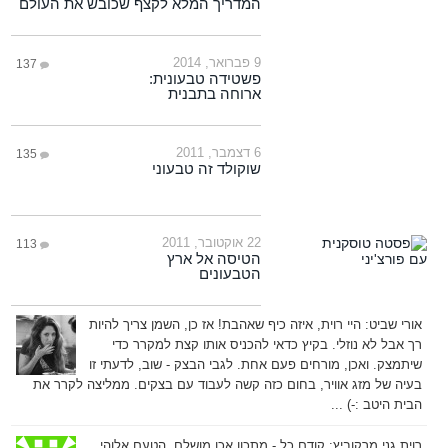
המדריך המלא לקצף שכובש את העולם
9 פברואר, 2014
137
פשטידה טבעונית:
ארוחה בתבנית
6 דצמבר, 2011
135
שוקולד זה טבעוני
22 אוקטובר, 2011
113
הטיסה אל ארץ
הטבעונים
אורי שביט:
היי רוית, איזה כיף שאהבת! אז כן, השמן צריך להיות
רך אבל לא נוזלי. בקיץ כדאי להכניס אותו קצת למקרר כדי
שיתמצק. ואכן, מורחים פעם אחת. לגבי הבצק - שוב, לדעתי זו
בעיה של מזג אוויר, בחום כזה קשה לעבוד עם בצקים. ממליצה לקרר את
הבית היטב :-) ...
רוית גני מרקוביץ:
קודם כל - מתכון אכן מושלם. הטעם אלוהי.