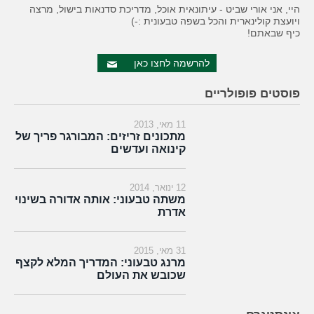
היי, אני אורי שביט - עיתונאית אוכל, מדריכת סדנאות בישול, מרצה
ויועצת קולינארית והכל בשפה טבעונית :-)
כיף שבאתם!
להרשמה לחצו כאן
פוסטים פופולריים
11 מאי, 2013
מתכונים זריזים: המבורגר פריך של
קינואה ועדשים
12 ינואר, 2014
משתה טבעוני: אותה אדורה בשינוי
אדרת
31 מאי, 2015
מרנג טבעוני: המדריך המלא לקצף
שכובש את העולם