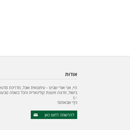
אודות
היי, אני אורי שביט - עיתונאית אוכל, מדריכת סדנא
בישול, מרצה ויועצת קולינארית והכל בשפה טבעונ
:-)
כיף שבאתם!
להרשמה לחצו כאן