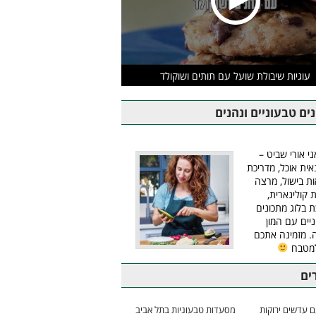
עוגיות שיבולת שועל עם תותים ושוקולד
ים טבעוניים ונהנים
ני אורי שביט –
אית אוכל, מדריכת
ת בישול, מרצה
ת קולינארית,
ת בלוג מתכונים
יים עם המון
 מזמינה אתכם
למטבח
ים
 עדשים ירוקות
מסעדות טבעוניות בתל אביב