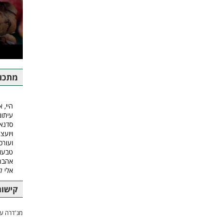
מתכונ
היי, א
עיתונ
סדנאו
ויועצ
ועורכ
טבעונ
אהבה.
אלי 
קישור
מג'דרה עם