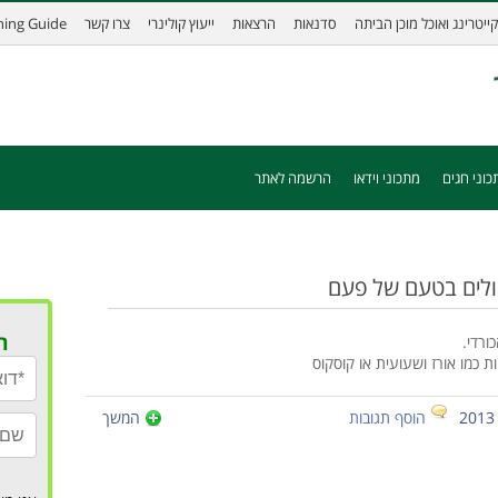
קייטרינג ואוכל מוכן הביתה
סדנאות
הרצאות
ייעוץ קולינרי
צרו קשר
ining Guide
כוני חגים
מתכוני וידאו
הרשמה לאתר
שולים בטעם של פעם
ר
ורדי.
ת כמו אורז ושעועית או קוסקוס
הוסף תגובות
המשך